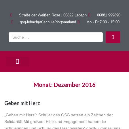
Straße der Weißen Rose | 66822 Lebach
06881 999890
gsg-lebach(at)schule(dot)saarland
Mo - Fr 7:00 - 15:00
PÄDAGOGISCHE ANGEBOTE
Monat:
Dezember 2016
Geben mit Herz
„Geben mit Herz“: Schüler des GSG setzen ein Zeichen der
Solidarität Mit großem Eifer und Engagement haben die
Schülerinnen und Schüler des Geschwister-Scholl-Gymnasiums