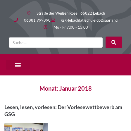
Straße der Weißen Rose | 66822 Lebach
06881 999890
gsg-lebach(at)schule(dot)saarland
Mo - Fr 7:00 - 15:00
PÄDAGOGISCHE ANGEBOTE
Monat:
Januar 2018
Lesen, lesen, vorlesen: Der Vorlesewettbewerb am
GSG