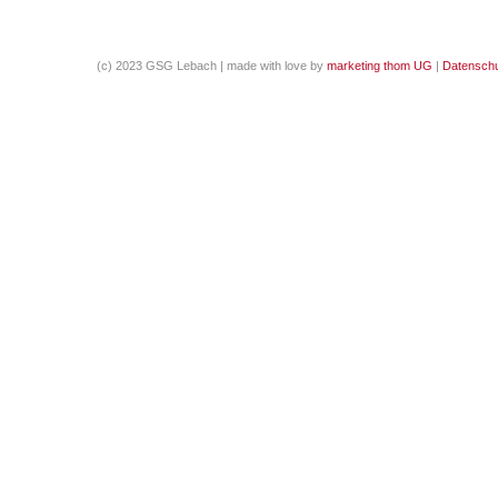
(c) 2023 GSG Lebach | made with love by
marketing thom UG
|
Datenschu