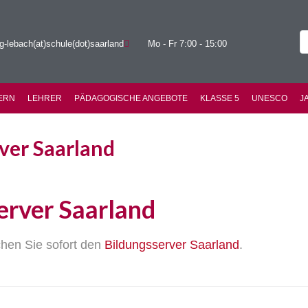
g-lebach(at)schule(dot)saarland
Mo - Fr 7:00 - 15:00
ERN
LEHRER
PÄDAGOGISCHE ANGEBOTE
KLASSE 5
UNESCO
J
ver Saarland
erver Saarland
chen Sie sofort den
Bildungsserver Saarland
.