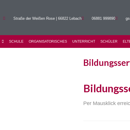
Straße der Weißen Rose | 66822 Lebach
06881 999890
gs
SCHULE
ORGANISATORISCHES
UNTERRICHT
SCHÜLER
ELT
Bildungsser
Bildungss
Per Mausklick errei