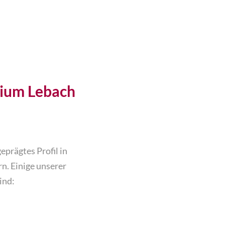
Mathematik am Geschwister-Scholl-Gymnasium Lebach 
prägtes Profil in
n. Einige unserer
ind: