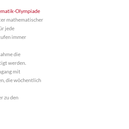
matik-Olympiade
nter mathematischer
ür jede
Stufen immer
nahme die
tigt werden.
mgang mit
n, die wöchentlich
r zu den