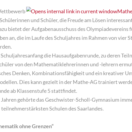
Wettbewerb
Mathe
e Schülerinnen und Schüler, die Freude am Lösen interessa
zu bietet der Aufgabenausschuss des Olympiadevereins f
ben an, die im Laufe des Schuljahres im Rahmen von vier 
rden.
 Schuljahresanfang die Hausaufgabenrunde, zu deren Teil
chüler von den Mathematiklehrerinnen und -lehrern ermu
isches Denken, Kombinationsfähigkeit und ein kreativer U
ellen. Dies kann gezielt in der Mathe-AG trainiert werde
tunde ab Klassenstufe 5 stattfindet.
n Jahren gehörte das Geschwister-Scholl-Gymnasium imme
d teilnehmerstärksten Schulen des Saarlandes.
ematik ohne Grenzen“