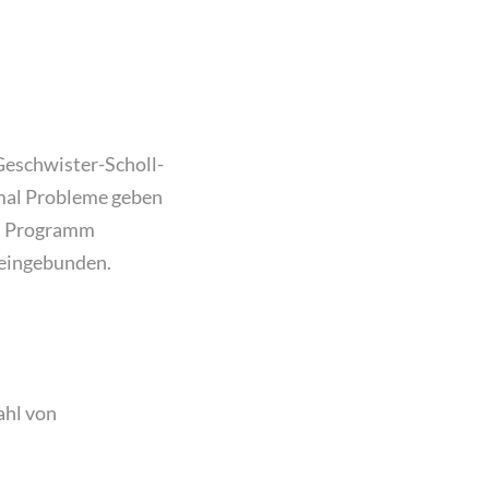
 Geschwister-Scholl-
mal Probleme geben
as Programm
 eingebunden.
ahl von