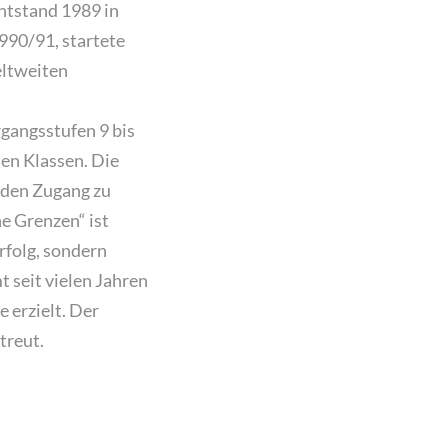
ntstand 1989 in
1990/91, startete
eltweiten
gangsstufen 9 bis
ten Klassen. Die
nden Zugang zu
e Grenzen“ ist
rfolg, sondern
 seit vielen Jahren
 erzielt. Der
treut.