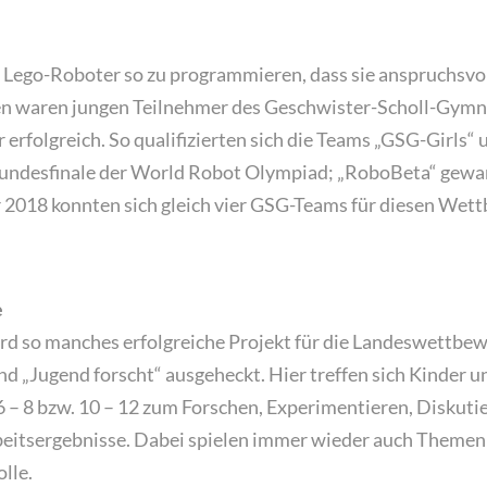
, Lego-Roboter so zu programmieren, dass sie anspruchsvo
ren waren jungen Teilnehmer des Geschwister-Scholl-Gymn
erfolgreich. So qualifizierten sich die Teams „GSG-Girls“
Bundesfinale der World Robot Olympiad; „RoboBeta“ gew
 2018 konnten sich gleich vier GSG-Teams für diesen Wet
e
ird so manches erfolgreiche Projekt für die Landeswettbe
d „Jugend forscht“ ausgeheckt. Hier treffen sich Kinder u
6 – 8 bzw. 10 – 12 zum Forschen, Experimentieren, Diskut
rbeitsergebnisse. Dabei spielen immer wieder auch Themen
lle.