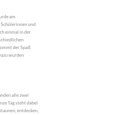
wurde am
 Schülerinnen und
ch einmal in der
schiedlichen
 kommt der Spaß
 Dazu wurden
nden alle zwei
anze Tag steht dabei
Staunen, entdecken,