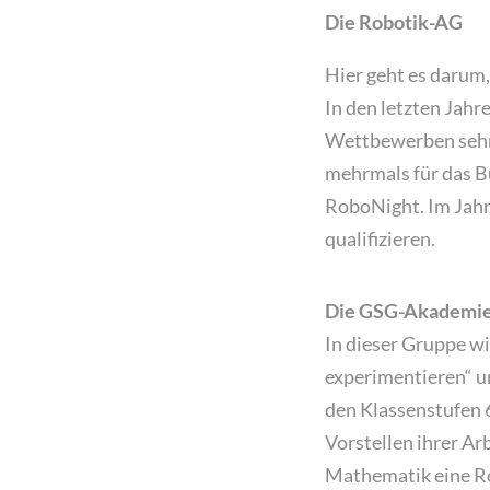
Die Robotik-AG
Hier geht es darum
In den letzten Jah
Wettbewerben sehr 
mehrmals für das 
RoboNight. Im Jahr
qualifizieren.
Die
GSG-Akademi
In dieser Gruppe w
experimentieren“ un
den Klassenstufen 
Vorstellen ihrer A
Mathematik eine Ro