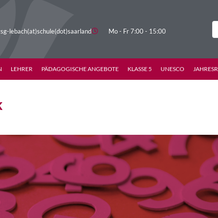
sg-lebach(at)schule(dot)saarland
Mo - Fr 7:00 - 15:00
N
LEHRER
PÄDAGOGISCHE ANGEBOTE
KLASSE 5
UNESCO
JAHRES
k