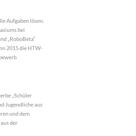
lle Aufgaben lösen.
asiums bei
 und „RoboBeta“
ann 2015 die HTW-
tbewerb
werbe „Schüler
nd Jugendliche aus
ieren und dem
 aus der