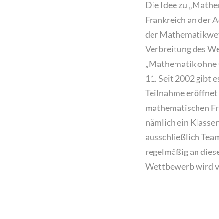
Die Idee zu „Mathe
Frankreich an der A
der Mathematikwett
Verbreitung des W
„Mathematik ohne G
11. Seit 2002 gibt 
Teilnahme eröffnet
mathematischen Fra
nämlich ein Klassen
ausschließlich Tea
regelmäßig an diese
Wettbewerb wird vo