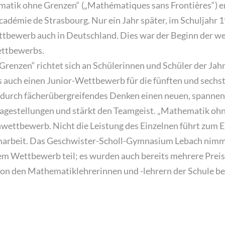
matik ohne Grenzen“ („Mathématiques sans Frontières“) e
cadémie de Strasbourg. Nur ein Jahr später, im Schuljahr 
bewerb auch in Deutschland. Dies war der Beginn der w
ettbewerbs.
renzen“ richtet sich an Schülerinnen und Schüler der Jahr
es auch einen Junior-Wettbewerb für die fünften und sechs
 durch fächerübergreifendes Denken einen neuen, spanne
gestellungen und stärkt den Teamgeist. „Mathematik ohn
wettbewerb. Nicht die Leistung des Einzelnen führt zum E
marbeit. Das Geschwister-Scholl-Gymnasium Lebach nimmt
m Wettbewerb teil; es wurden auch bereits mehrere Preise
n den Mathematiklehrerinnen und -lehrern der Schule be