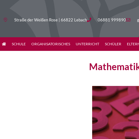
Straße der Weißen Rose | 66822 Lebach
06881 999890
g
SCHULE
ORGANISATORISCHES
UNTERRICHT
SCHÜLER
ELTER
Mathemati