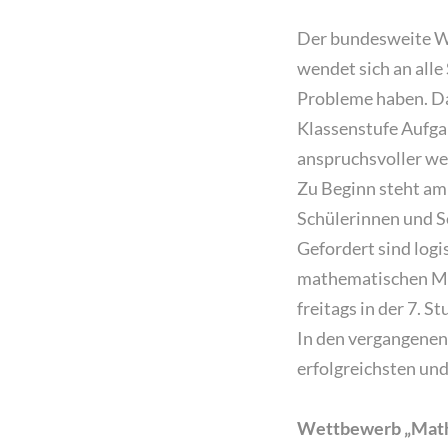
Der bundesweite 
wendet sich an all
Probleme haben. Da
Klassenstufe Aufga
anspruchsvoller we
Zu Beginn steht am
Schülerinnen und S
Gefordert sind log
mathematischen Mod
freitags in der 7. S
In den vergangene
erfolgreichsten un
Wettbewerb „Math