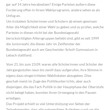
gar auf 14 Jahre herabsetzen? Einige Parteien äußern diese
Forderung offen in ihrem Wahlprogramm, andere sehen es als
Unfug an.
Um trotzdem Schülerinnen und Schülern ab einem gewissen
Alter die Möglichkeit einer Wahl zu geben und zu prüfen, welche
Parteien in diesen nicht bei der Bundestagswahl
berücksichtigten Altersgruppen beliebt sind, gibt es seit 1999
die Juniorwahl, die dieses Jahr im Zeitfenster der
Bundestagswahl auch am Geschwister-Scholl-Gymnasium in
Lebach stattfand.
Vom 21. bis zum 23.09. waren alle Schülerinnen und Schüler der
Jahrgangsstufen neun bis zwölf dazu aufgerufen, ihre Stimme in
eigens dazu eingerichteten Wahllokalen abzugeben. Dies
geschah meist im Zuge des Politikunterrichts, aber auch
diejenigen, die das Fach Politik in der Hauptphase der Oberstufe
nicht belegt haben, konnten ihren Urnengang in den Pausen
erledigen.
Das Projekt erhielt so viel Unterstützung von Seiten der
Teilnehmenden, dass alle notwendigen Aufgaben rund um die