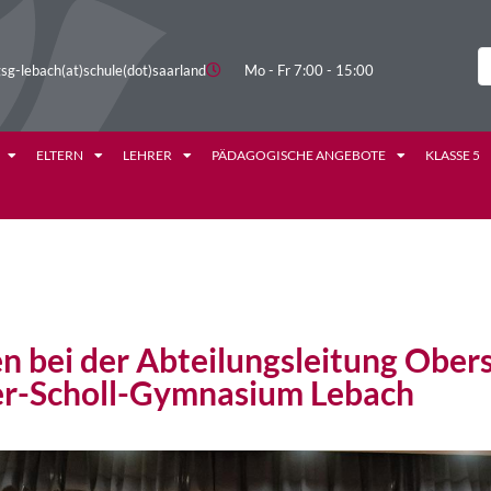
sg-lebach(at)schule(dot)saarland
Mo - Fr 7:00 - 15:00
ELTERN
LEHRER
PÄDAGOGISCHE ANGEBOTE
KLASSE 5
 bei der Abteilungsleitung Ober
er-Scholl-Gymnasium Lebach