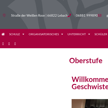
Straße der Weißen Rose | 66822 Lebach
06881 999890
g
SCHULE
ORGANISATORISCHES
UNTERRICHT
SCHÜLER
Oberstufe
Willkommen
Geschwist