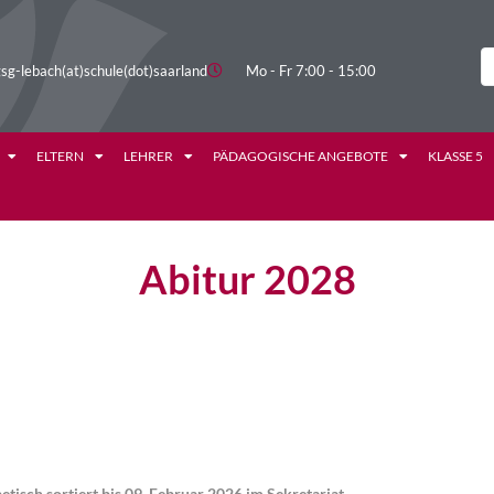
sg-lebach(at)schule(dot)saarland
Mo - Fr 7:00 - 15:00
ELTERN
LEHRER
PÄDAGOGISCHE ANGEBOTE
KLASSE 5
Abitur 2028
isch sortiert bis 09. Februar 2026 im Sekretariat.