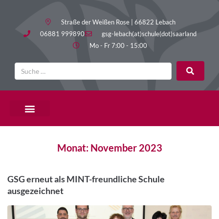
Straße der Weißen Rose | 66822 Lebach
06881 999890
gsg-lebach(at)schule(dot)saarland
Mo - Fr 7:00 - 15:00
PÄDAGOGISCHE ANGEBOTE
Monat:
November 2023
GSG erneut als MINT-freundliche Schule
ausgezeichnet