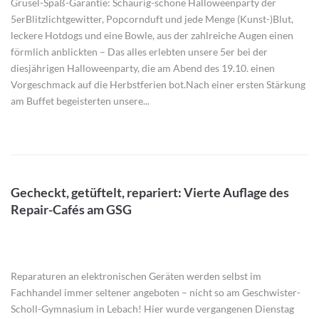
Grusel-Spaß-Garantie: Schaurig-schöne Halloweenparty der
5erBlitzlichtgewitter, Popcornduft und jede Menge (Kunst-)Blut,
leckere Hotdogs und eine Bowle, aus der zahlreiche Augen einen
förmlich anblickten – Das alles erlebten unsere 5er bei der
diesjährigen Halloweenparty, die am Abend des 19.10. einen
Vorgeschmack auf die Herbstferien bot.Nach einer ersten Stärkung
am Buffet begeisterten unsere...
Gecheckt, getüftelt, repariert: Vierte Auflage des
Repair-Cafés am GSG
Reparaturen an elektronischen Geräten werden selbst im
Fachhandel immer seltener angeboten – nicht so am Geschwister-
Scholl-Gymnasium in Lebach! Hier wurde vergangenen Dienstag