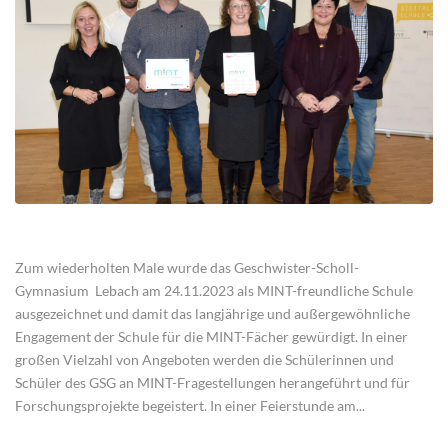
Zum wiederholten Male wurde das Geschwister-Scholl-
Gymnasium Lebach am 24.11.2023 als MINT-freundliche Schule
ausgezeichnet und damit das langjährige und außergewöhnliche
Engagement der Schule für die MINT-Fächer gewürdigt. In einer
großen Vielzahl von Angeboten werden die Schülerinnen und
Schüler des GSG an MINT-Fragestellungen herangeführt und für
Forschungsprojekte begeistert. In einer Feierstunde am...