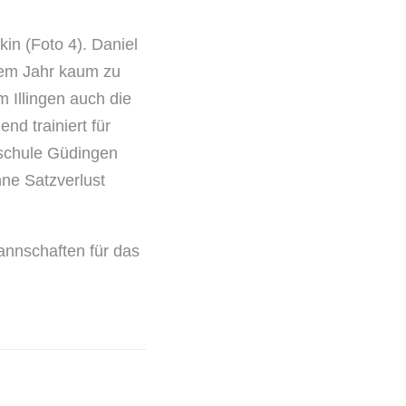
in (Foto 4). Daniel
sem Jahr kaum zu
 Illingen auch die
d trainiert für
schule Güdingen
hne Satzverlust
nnschaften für das