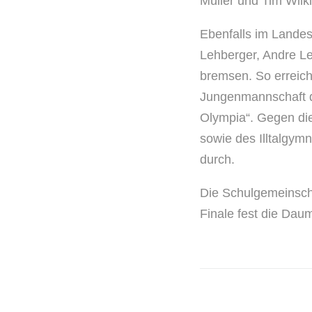
Müller und Tim Wilki
Ebenfalls im Landesf
Lehberger, Andre Le
bremsen. So erreich
Jungenmannschaft d
Olympia“. Gegen di
sowie des Illtalgym
durch.
Die Schulgemeinsch
Finale fest die Dau