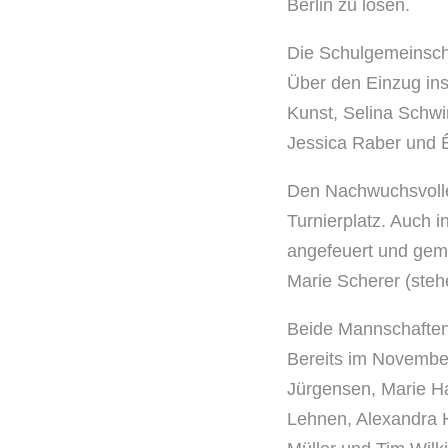
Berlin zu lösen.
Die Schulgemeinsch
Über den Einzug ins 
Kunst, Selina Schwir
Jessica Raber und Êl
Den Nachwuchsvolle
Turnierplatz. Auch 
angefeuert und geme
Marie Scherer (steh
Beide Mannschaften 
Bereits im November
Jürgensen, Marie Ha
Lehnen, Alexandra H