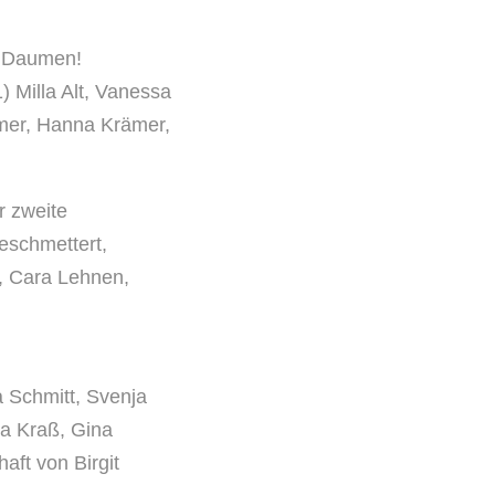
e Daumen!
) Milla Alt, Vanessa
rämer, Hanna Krämer,
r zweite
eschmettert,
t, Cara Lehnen,
a Schmitt, Svenja
na Kraß, Gina
ft von Birgit