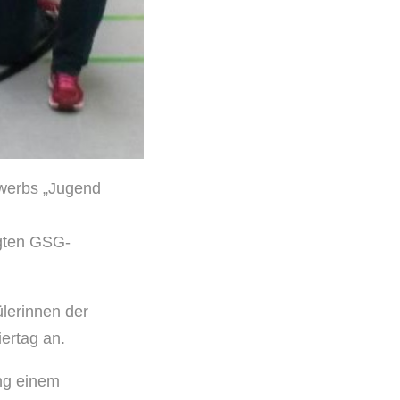
ewerbs „Jugend
igten GSG-
ülerinnen der
ertag an.
ng einem