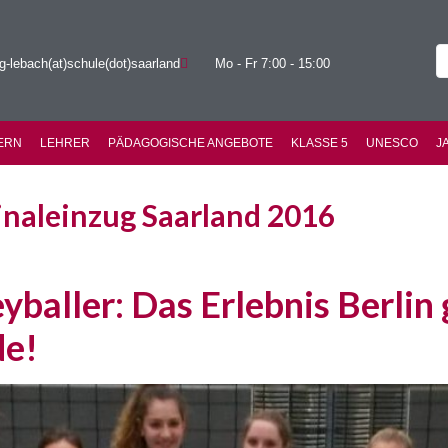
g-lebach(at)schule(dot)saarland
Mo - Fr 7:00 - 15:00
ERN
LEHRER
PÄDAGOGISCHE ANGEBOTE
KLASSE 5
UNESCO
J
Finaleinzug Saarland 2016
baller: Das Erlebnis Berlin 
de!