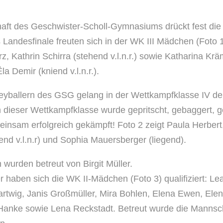
aft des Geschwister-Scholl-Gymnasiums drückt fest di
Landesfinale freuten sich in der WK III Mädchen (Foto 1
z, Kathrin Schirra (stehend v.l.n.r.) sowie Katharina K
a Demir (kniend v.l.n.r.).
yballern des GSG gelang in der Wettkampfklasse IV de
in dieser Wettkampfklasse wurde gepritscht, gebaggert, g
insam erfolgreich gekämpft! Foto 2 zeigt Paula Herber
end v.l.n.r) und Sophia Mauersberger (liegend).
wurden betreut von Birgit Müller.
 haben sich die WK II-Mädchen (Foto 3) qualifiziert: Le
rtwig, Janis Großmüller, Mira Bohlen, Elena Ewen, Ele
anke sowie Lena Reckstadt. Betreut wurde die Mannscha