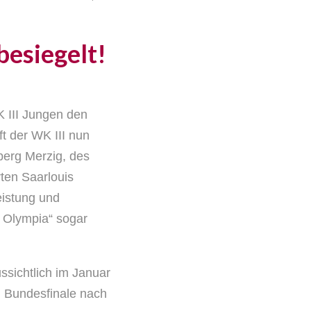
besiegelt!
 III Jungen den
t der WK III nun
erg Merzig, des
en Saarlouis
eistung und
r Olympia“ sogar
ssichtlich im Januar
um Bundesfinale nach