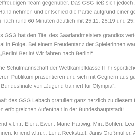
elfreudigen Team gegenüber. Das GSG ließ sich jedoch 
 Hand nehmen und entschied die Partie aufgrund einer 
 nach rund 60 Minuten deutlich mit 25:11, 25:19 und 25:
 GSG hat den Titel des Saarlandmeisters grandios verte
Mal in Folge. Bei einem Freudentanz der Spielerinnen war
Berlin! Berlin! Wir fahren nach Berlin!“
iche Schulmannschaft der Wettkampfklasse II ihr sportli
eren Publikum präsentieren und sich mit Gegnern aus g
Bundesfinale von „Jugend trainiert für Olympia“.
ft des GSG Lebach gratuliert ganz herzlich zu diesem 
n erfolgreichen Aufenthalt in der Bundeshauptstadt!
end v.l.n.r: Elena Ewen, Marie Hartwig, Mira Bohlen, Lea
nen; kniend v.l.n.r.: Lena Reckstadt, Janis Großmüller,