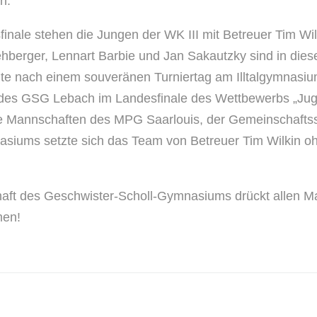
n.
inale stehen die Jungen der WK III mit Betreuer Tim Wilk
hberger, Lennart Barbie und Jan Sakautzky sind in die
te nach einem souveränen Turniertag am Illtalgymnasium
es GSG Lebach im Landesfinale des Wettbewerbs „Jugen
e Mannschaften des MPG Saarlouis, der Gemeinschafts
nasiums setzte sich das Team von Betreuer Tim Wilkin o
aft des Geschwister-Scholl-Gymnasiums drückt allen Ma
men!