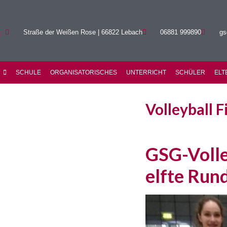
Straße der Weißen Rose | 66822 Lebach
06881 999890
gs
SCHULE
ORGANISATORISCHES
UNTERRICHT
SCHÜLER
ELT
Volleyball 
GSG-Volley
elfte Run