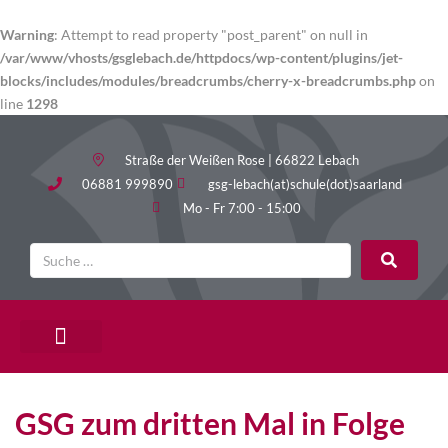
Warning
: Attempt to read property "post_parent" on null in
/var/www/vhosts/gsglebach.de/httpdocs/wp-content/plugins/jet-
blocks/includes/modules/breadcrumbs/cherry-x-breadcrumbs.php
on
line
1298
Straße der Weißen Rose | 66822 Lebach
06881 999890
gsg-lebach(at)schule(dot)saarland
Mo - Fr 7:00 - 15:00
PÄDAGOGISCHE ANGEBOTE
GSG zum dritten Mal in Folge