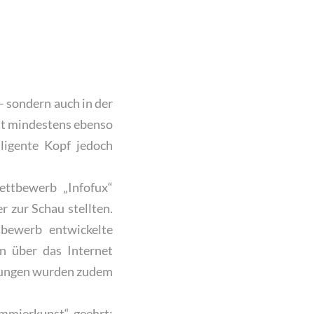
– sondern auch in der
ät mindestens ebenso
lligente Kopf jedoch
ttbewerb „Infofux“
 zur Schau stellten.
bewerb entwickelte
en über das Internet
Lösungen wurden zudem
ammierkunst“ geehrt: