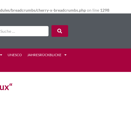
modules/breadcrumbs/cherry-x-breadcrumbs.php
on line
1298
UNESCO
JAHRESRÜCKBLICKE
ux“