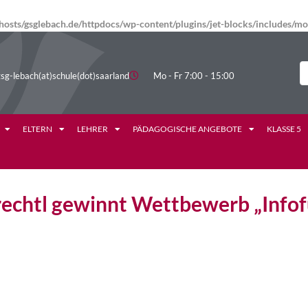
osts/gsglebach.de/httpdocs/wp-content/plugins/jet-blocks/includes/
sg-lebach(at)schule(dot)saarland
Mo - Fr 7:00 - 15:00
ELTERN
LEHRER
PÄDAGOGISCHE ANGEBOTE
KLASSE 5
echtl gewinnt Wettbewerb „Infof