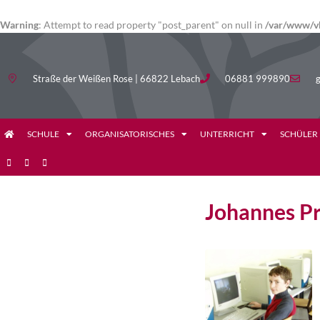
Warning
: Attempt to read property "post_parent" on null in
/var/www/vh
Straße der Weißen Rose | 66822 Lebach
06881 999890
g
SCHULE
ORGANISATORISCHES
UNTERRICHT
SCHÜLER
Johannes Pr