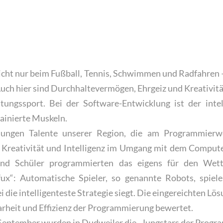
nicht nur beim Fußball, Tennis, Schwimmen und Radfahren 
ch hier sind Durchhaltevermögen, Ehrgeiz und Kreativit
tungssport. Bei der Software-Entwicklung ist der inte
rainierte Muskeln.
jungen Talente unserer Region, die am Programmierwe
 Kreativität und Intelligenz im Umgang mit dem Computer
und Schüler programmierten das eigens für den Wett
ofux“: Automatische Spieler, so genannte Robots, spiel
 die intelligenteste Strategie siegt. Die eingereichten 
larheit und Effizienz der Programmierung bewertet.
eptember wurden in Dudweiler die „Jungstars der Progr