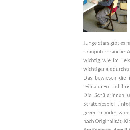
Junge Stars gibt es 
Computerbranche. Au
wichtig wie im Leis
wichtiger als durcht
Das bewiesen die 
teilnahmen und ihre
Die Schülerinnen 
Strategiespiel „Inf
gegeneinander, wobei
nach Originalität, K
Am Samstag, dem 8.S