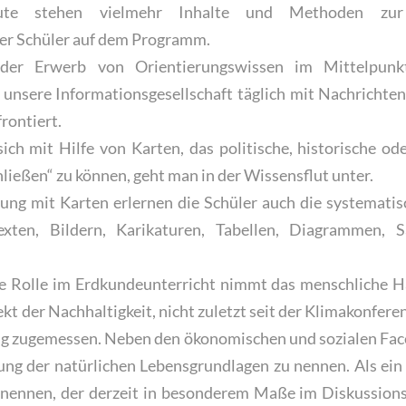
eute stehen vielmehr Inhalte und Methoden zur
der Schüler auf dem Programm.
 der Erwerb von Orientierungswissen im Mittelpunkt
 unsere Informationsgesellschaft täglich mit Nachrichten
rontiert.
ich mit Hilfe von Karten, das politische, historische o
hließen“ zu können, geht man in der Wissensflut unter.
ung mit Karten erlernen die Schüler auch die systemati
ten, Bildern, Karikaturen, Tabellen, Diagrammen, S
le Rolle im Erdkundeunterricht nimmt das menschliche 
t der Nachhaltigkeit, nicht zuletzt seit der Klimakonferen
g zugemessen. Neben den ökonomischen und sozialen Facet
ung der natürlichen Lebensgrundlagen zu nennen. Als ein
nennen, der derzeit in besonderem Maße im Diskussion