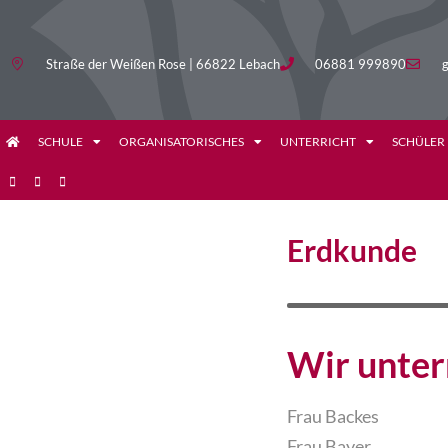
Straße der Weißen Rose | 66822 Lebach
06881 999890
g
SCHULE
ORGANISATORISCHES
UNTERRICHT
SCHÜLER
Erdkunde
Wir unter
Frau Backes
Frau Bayer