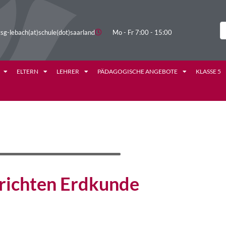
sg-lebach(at)schule(dot)saarland
Mo - Fr 7:00 - 15:00
ELTERN
LEHRER
PÄDAGOGISCHE ANGEBOTE
KLASSE 5
richten Erdkunde