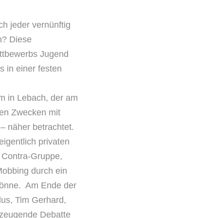
h jeder vernünftig
n? Diese
ettbewerbs Jugend
 in einer festen
m in Lebach, der am
chen Zwecken mit
– näher betrachtet.
igentlich privaten
e Contra-Gruppe,
Mobbing durch ein
 könne. Am Ende der
lus, Tim Gerhard,
erzeugende Debatte