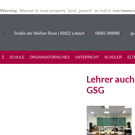
Warning
/var/www/v
: Attempt to read property "post_parent" on null in
Straße der Weißen Rose | 66822 Lebach
06881 999890
gs
SCHULE
ORGANISATORISCHES
UNTERRICHT
SCHÜLER
ELT
Lehrer auch
GSG