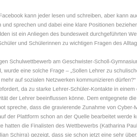
Facebook kann jeder lesen und schreiben, aber kann auc
 und sprechen und dabei eine klare Positionen beziehe
lden ist ein Anliegen des bundesweit durchgeführten W
Schüler und Schülerinnen zu wichtigen Fragen des Alltags
igen Schulwettbewerb am Geschwister-Scholl-Gymnasiu
d, wurde eine solche Frage – „Sollen Lehrer zu schulis
t mehr auf sozialen Netzwerken kommunizieren dürfen?“ 
fordert, da zu starke Lehrer-Schüler-Kontakte in einem e
ität der Lehrer beeinflussen könne. Dem entgegnete di
bot spreche, dass die gravierende Zunahme von Cyber-
auf der Plattform schon an der Quelle bearbeitet werde
e hatten die Finalisten des Wettbewerbs (Katharina Pau
ian Schirra) gezeigt, dass sie schon jetzt eine sehr üb