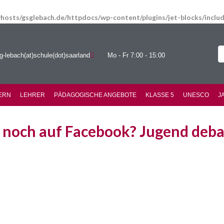
hosts/gsglebach.de/httpdocs/wp-content/plugins/jet-blocks/incl
g-lebach(at)schule(dot)saarland
Mo - Fr 7:00 - 15:00
ERN
LEHRER
PÄDAGOGISCHE ANGEBOTE
KLASSE 5
UNESCO
J
 noch auf Facebook? Jugend deba