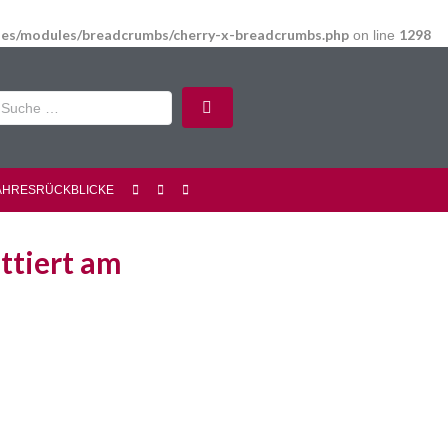
udes/modules/breadcrumbs/cherry-x-breadcrumbs.php
1298
on line
AHRESRÜCKBLICKE
ttiert am