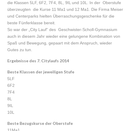
die Klassen 5LF, 6F2, 7F4, 8L, 9IL und 10L. In der Oberstufe
überzeugten die Kurse 11 Ma1 und 12 Ma1. Die Firma Meiser
und Centerparks hielten Überraschungsgeschenke für die
beste Fünferklasse bereit.
So war der „City Lauf“ des Geschwister-Scholl-Gymnasium
auch in diesem Jahr wieder eine gelungene Kombination von
Spaß und Bewegung, gepaart mit dem Anspruch, wieder
Gutes zu tun.
Ergebnisse des 7. Citylaufs 2014
Beste Klassen der jeweiligen Stufe
5LF
6F2
7F4
8L
9IL
10L
Beste Bezugskurse der Oberstufe
11Ma1