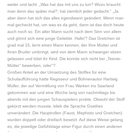
weiter und lacht. „Was hat das mit uns zu tun? Wozu braucht
man denn das später mal?, hat ziemlich jeder gedacht.“ „Ja
aber dann hat sich das alles irgendwann geändert. Wenn man
mal gecheckt hat, um was es da geht, dann ist das doch heute
auch noch so. Ein alter Mann sucht nach dem Sinn von allem
und gönnt sich eine junge Geliebte. Hallo!? Das Gretchen ist
grad mal 15, lernt einen Mann kennen, der Ihre Mutter und
ihren Bruder umbringt, wird von dem Mann schwanger sitzen
gelassen und tötet ihr Kind. Die konnte sich nicht bei „Teenie-
Mütter“ bewerben, oder“?
Großen Anteil an der Umsetzung des Stoffes für eine
Schulaufführung hatte Regisseur und Bühnenautor Hartwig
Müller, der auf Vermittlung von Frau Warken ins Saarland
gekommen war und eine Woche lang von nachmittags bis
abends mit den jungen Schauspielern probte. Obwohl der Stoff
gekürzt werden musste, blieb die Sprache Goethes
unverändert. Die Hauptrollen (Faust, Mephisto und Gretchen)
wurden doppelt oder dreifach besetzt. Auf diese Weise gelang
es, die jeweilige Gefühlslage einer Figur durch einen anderen