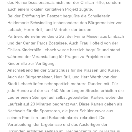
des Reinerlöses erstmals nicht nur der Chillian-Hilfe, sondern
auch einem lokalen karitativen Projekt zugute.
Bei der Eröffnung im Festzelt begrüßte die Schulleiterin
Heidemarie Schwindling insbesondere den Bürgermeister von
Lebach, Herrn Brill, und Vertreter der beiden
Partnerunternehmen des GSG, der Firma Meiser aus Limbach
und der Center Parcs Bostalsee. Auch Frau Hoffeld von der
Chillan-Kinderhilfe Lebach wurde herzlich begrüßt und stand
während der Veranstaltung für Fragen zu Projekten der
Kinderhilfe zur Verfügung.
Anschließend fiel der Startschuss für die Klassen und Kurse.
Auch der Bürgermeister, Herr Brill, und Herr Werth von der
Stadt Lebach liefen sehr sportlich mehrere Runden mit. Für
jede Runde auf der ca. 450 Meter langen Strecke erhielten die
Läufer einen Stempel auf selbst gebastelten Karten, wobei die
Laufzeit auf 20 Minuten begrenzt war. Diese Karten gelten als
Nachweis für die Sponsoren, die jeder Schüler zuvor aus
seinem Familien- und Bekanntenkreis rekrutiert. Die
Verarbeitung der Ergebnisse und das Ausfertigen der
Urkunden erfolgten zeitnah im „Rechenzentrum“ im Rathaus