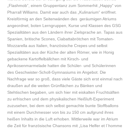
„Flashmob“, einem Gruppentanz zum Sommerhit „Happy“ von
Pharrall Williams. Damit war auch das „Kulinarium“ eröffnet.
Kreisförmig an den Seitenwänden des geräumigen Atriums
angeordnet, boten Lerngruppen, Kurse und Klassen des GSG
Spezialitäten aus den Ländern ihrer Zielsprache an. Tapas aus
Spanien, britische Scones, Ciabattabrötchen mit Tomaten-
Mozzarella aus Italien, französische Crepes und selbst
Spezialitäten aus der Küche der alten Römer, wie in Honig
gebackene Kartoffelbällchen mit Kirsch- und
Aprikosenmarmelade hatten die Schüler- und Schülerinnen
des Geschwister-Scholl-Gymnasiums im Angebot. Die
Nachfrage war so groß, dass viele Gäste sich erst einmal nach
draußen auf die weiten Grünflächen zu Bänken und
Stehtischen begaben, um sich hier mit eiskalten Fruchtsäften
zu erfrischen und dem physikalischen Heißluft-Experiment
zuzusehen, bei dem sich selbst gemachte bunte Stoffballons
mit einem Durchmesser von bis zu 150 cm aufgrund ihres
heißen Inhalts in die Luft erhoben. Mittlerweile war im Atrium
die Zeit für französische Chansons mit „Lisa Helfer et l´homme