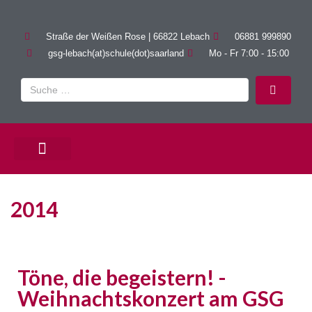
Straße der Weißen Rose | 66822 Lebach
06881 999890
gsg-lebach(at)schule(dot)saarland
Mo - Fr 7:00 - 15:00
PÄDAGOGISCHE ANGEBOTE
2014
Töne, die begeistern! -
Weihnachtskonzert am GSG