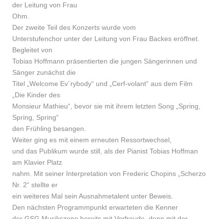
der Leitung von Frau
Ohm.
Der zweite Teil des Konzerts wurde vom
Unterstufenchor unter der Leitung von Frau Backes eröffnet.
Begleitet von
Tobias Hoffmann präsentierten die jungen Sängerinnen und
Sänger zunächst die
Titel „Welcome Ev´rybody“ und „Cerf-volant“ aus dem Film
„Die Kinder des
Monsieur Mathieu“, bevor sie mit ihrem letzten Song „Spring,
Spring, Spring“
den Frühling besangen.
Weiter ging es mit einem erneuten Ressortwechsel,
und das Publikum wurde still, als der Pianist Tobias Hoffman
am Klavier Platz
nahm. Mit seiner Interpretation von Frederic Chopins „Scherzo
Nr. 2“ stellte er
ein weiteres Mal sein Ausnahmetalent unter Beweis.
Den nächsten Programmpunkt erwarteten die Kenner
der GSG Musikszene bereits mit Vorfreude, denn mit der