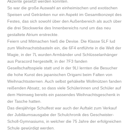
Akzente gesetzt werden konnten.
So war die große Auswahl an einheimischen und exotischen
Speisen und Getränken nur ein Aspekt im Gesamtkonzept des
Festes, das sich sowohl über den Außenbereich als auch über
die drei Stockwerke des Innenbereichs rund um das neu
gestaltete Atrium erstreckte.
Feiern und Mitmachen hieß die Devise. Die Klasse 5LF lud
zum Weihnachstsbasteln ein, die 6F4 entführte in die Welt der
Magie, in der 7L wurden Armbänder und Schlüsselanhänger
aus Paracord hergestellt, in der 7F3 fanden
Gesellschaftsspiele statt und in der 9LI lernten die Besucher
die hohe Kunst des japanischen Origami beim Falten von
Weihnachtssternen. Auch selbst gehäkelte Wollmützen fanden
reißenden Absatz, so dass viele Schülerinnen und Schüler auf
dem Heimweg bereits ein passendes Weihnachtsgeschenk in
der Tasche hatten.
Das diesjährige Schulfest war auch der Auftakt zum Verkauf
der Jubiläumsausgabe der Schulchronik des Geschwister-
Scholl-Gymnasiums, in welcher die 75 Jahre der erfolgreichen
Schule gewürdigt werden.