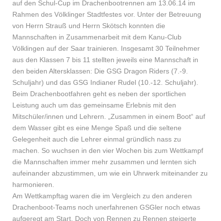
auf den Schul-Cup im Drachenbootrennen am 13.06.14 im
Rahmen des Völklinger Stadtfestes vor. Unter der Betreuung
von Herrn Strauß und Herrn Skötsch konnten die
Mannschaften in Zusammenarbeit mit dem Kanu-Club
Völklingen auf der Saar trainieren. Insgesamt 30 Teilnehmer
aus den Klassen 7 bis 11 stellten jeweils eine Mannschaft in
den beiden Altersklassen: Die GSG Dragon Riders (7.-9.
Schuljahr) und das GSG Indianer Rudel (10.-12. Schuljahr).
Beim Drachenbootfahren geht es neben der sportlichen
Leistung auch um das gemeinsame Erlebnis mit den
Mitschüler/innen und Lehrern. „Zusammen in einem Boot“ auf
dem Wasser gibt es eine Menge Spaß und die seltene
Gelegenheit auch die Lehrer einmal gründlich nass zu
machen. So wuchsen in den vier Wochen bis zum Wettkampf
die Mannschaften immer mehr zusammen und lernten sich
aufeinander abzustimmen, um wie ein Uhrwerk miteinander zu
harmonieren.
Am Wettkampftag waren die im Vergleich zu den anderen
Drachenboot-Teams noch unerfahrenen GSGler noch etwas
aufgeregt am Start. Doch von Rennen zu Rennen steigerte