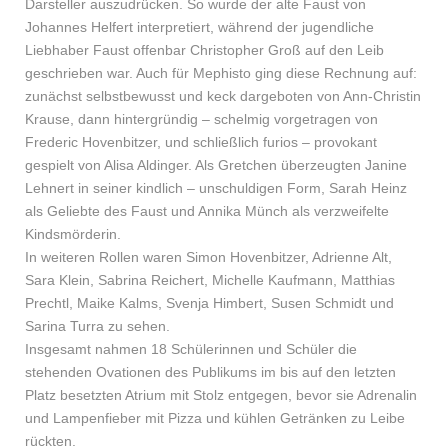
Darsteller auszudrücken. So wurde der alte Faust von
Johannes Helfert interpretiert, während der jugendliche
Liebhaber Faust offenbar Christopher Groß auf den Leib
geschrieben war. Auch für Mephisto ging diese Rechnung auf:
zunächst selbstbewusst und keck dargeboten von Ann-Christin
Krause, dann hintergründig – schelmig vorgetragen von
Frederic Hovenbitzer, und schließlich furios – provokant
gespielt von Alisa Aldinger. Als Gretchen überzeugten Janine
Lehnert in seiner kindlich – unschuldigen Form, Sarah Heinz
als Geliebte des Faust und Annika Münch als verzweifelte
Kindsmörderin.
In weiteren Rollen waren Simon Hovenbitzer, Adrienne Alt,
Sara Klein, Sabrina Reichert, Michelle Kaufmann, Matthias
Prechtl, Maike Kalms, Svenja Himbert, Susen Schmidt und
Sarina Turra zu sehen.
Insgesamt nahmen 18 Schülerinnen und Schüler die
stehenden Ovationen des Publikums im bis auf den letzten
Platz besetzten Atrium mit Stolz entgegen, bevor sie Adrenalin
und Lampenfieber mit Pizza und kühlen Getränken zu Leibe
rückten.