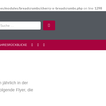
udes/modules/breadcrumbs/cherry-x-breadcrumbs.php
1298
on line
AHRESRÜCKBLICKE
ährlich in der
olgende Flyer, die