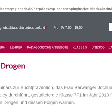
hosts/gsglebach.de/httpdocs/wp-content/plugins/jet-blocks/incl
g-lebach(at)schule(dot)saarland
Mo - Fr 7:00 - 15:00
ERN
LEHRER
PÄDAGOGISCHE ANGEBOTE
KLASSE 5
UNESCO
J
 Drogen
nars zur Suchtprävention, das Frau Berwanger-Jochum j
ey durchführt, gestaltete die Klasse 7F1 im Jahr 2010 f
n Drogen und dessen Folgen warnen.