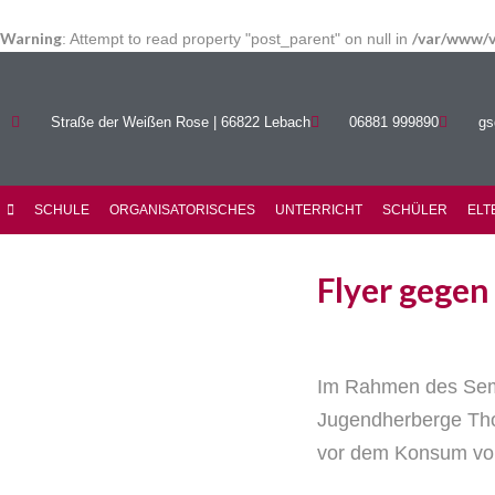
Warning
/var/www/v
: Attempt to read property "post_parent" on null in
Straße der Weißen Rose | 66822 Lebach
06881 999890
gs
SCHULE
ORGANISATORISCHES
UNTERRICHT
SCHÜLER
ELT
Flyer gegen
Im Rahmen des Semi
Jugendherberge Thol
vor dem Konsum vo