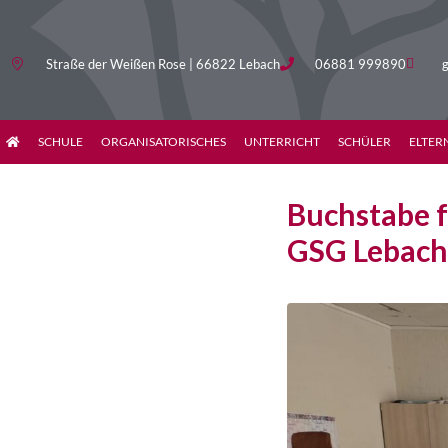
Straße der Weißen Rose | 66822 Lebach
06881 999890
g
SCHULE
ORGANISATORISCHES
UNTERRICHT
SCHÜLER
ELTER
Buchstabe f
GSG Lebach