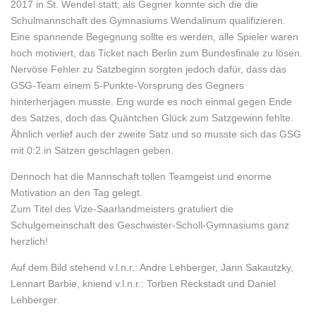
2017 in St. Wendel statt; als Gegner konnte sich die die
Schulmannschaft des Gymnasiums Wendalinum qualifizieren.
Eine spannende Begegnung sollte es werden, alle Spieler waren
hoch motiviert, das Ticket nach Berlin zum Bundesfinale zu lösen.
Nervöse Fehler zu Satzbeginn sorgten jedoch dafür, dass das
GSG-Team einem 5-Punkte-Vorsprung des Gegners
hinterherjagen musste. Eng wurde es noch einmal gegen Ende
des Satzes, doch das Quäntchen Glück zum Satzgewinn fehlte.
Ähnlich verlief auch der zweite Satz und so musste sich das GSG
mit 0:2 in Sätzen geschlagen geben.
Dennoch hat die Mannschaft tollen Teamgeist und enorme
Motivation an den Tag gelegt.
Zum Titel des Vize-Saarlandmeisters gratuliert die
Schulgemeinschaft des Geschwister-Scholl-Gymnasiums ganz
herzlich!
Auf dem Bild stehend v.l.n.r.: Andre Lehberger, Jann Sakautzky,
Lennart Barbie, kniend v.l.n.r.: Torben Reckstadt und Daniel
Lehberger.