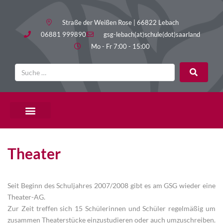
Straße der Weißen Rose | 66822 Lebach
06881 999890
gsg-lebach(at)schule(dot)saarland
Mo - Fr 7:00 - 15:00
PÄDAGOGISCHE ANGEBOTE
Theater
Seit Beginn des Schuljahres 2007/2008 gibt es am GSG wieder eine
Theater-AG.
Zur Zeit treffen sich 15 Schülerinnen und Schüler regelmäßig um
zusammen Theaterstücke einzustudieren oder auch umzuschreiben.