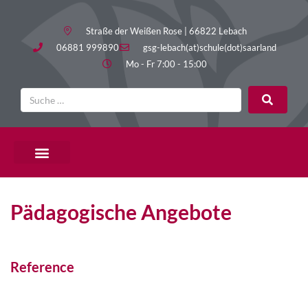
Straße der Weißen Rose | 66822 Lebach
06881 999890
gsg-lebach(at)schule(dot)saarland
Mo - Fr 7:00 - 15:00
PÄDAGOGISCHE ANGEBOTE
Pädagogische Angebote
Reference