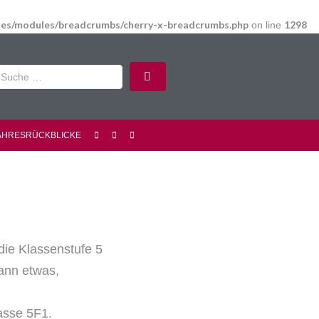
udes/modules/breadcrumbs/cherry-x-breadcrumbs.php
1298
on line
AHRESRÜCKBLICKE
die Klassenstufe 5
ann etwas,
asse 5F1.