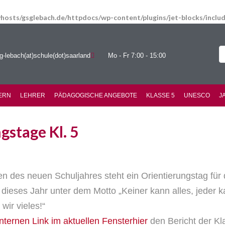
hosts/gsglebach.de/httpdocs/wp-content/plugins/jet-blocks/incl
g-lebach(at)schule(dot)saarland
Mo - Fr 7:00 - 15:00
ERN
LEHRER
PÄDAGOGISCHE ANGEBOTE
KLASSE 5
UNESCO
J
gstage Kl. 5
n des neuen Schuljahres steht ein Orientierungstag für 
ieses Jahr unter dem Motto „Keiner kann alles, jeder k
ir vieles!“
hier
den Bericht der Kl