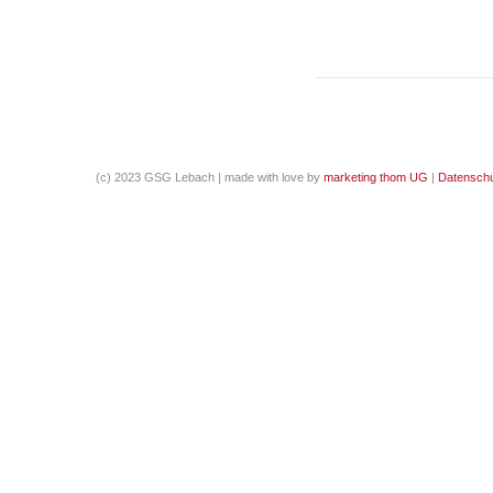
(c) 2023 GSG Lebach | made with love by
marketing thom UG
|
Datenschu