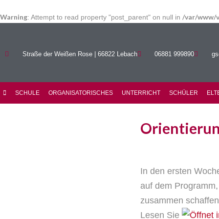
Warning
/var/www/v
: Attempt to read property "post_parent" on null in
Straße der Weißen Rose | 66822 Lebach
06881 999890
gs
SCHULE
ORGANISATORISCHES
UNTERRICHT
SCHÜLER
ELT
Orientierun
In den ersten Woche
auf dem Programm, d
zusammen schaffen w
Lesen Sie