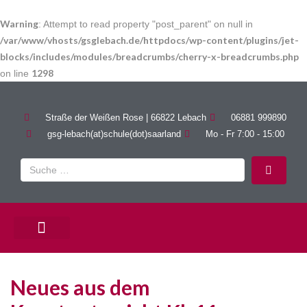
Warning
: Attempt to read property "post_parent" on null in
/var/www/vhosts/gsglebach.de/httpdocs/wp-content/plugins/jet-
blocks/includes/modules/breadcrumbs/cherry-x-breadcrumbs.php
1298
on line
Straße der Weißen Rose | 66822 Lebach
06881 999890
gsg-lebach(at)schule(dot)saarland
Mo - Fr 7:00 - 15:00
PÄDAGOGISCHE ANGEBOTE
Neues aus dem