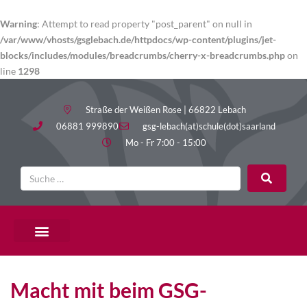
Warning
: Attempt to read property "post_parent" on null in
/var/www/vhosts/gsglebach.de/httpdocs/wp-content/plugins/jet-
blocks/includes/modules/breadcrumbs/cherry-x-breadcrumbs.php
on
line
1298
Straße der Weißen Rose | 66822 Lebach
06881 999890
gsg-lebach(at)schule(dot)saarland
Mo - Fr 7:00 - 15:00
Macht mit beim GSG-