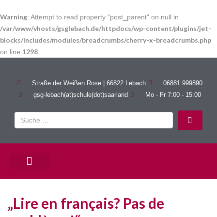
Warning
: Attempt to read property "post_parent" on null in
/var/www/vhosts/gsglebach.de/httpdocs/wp-content/plugins/jet-
blocks/includes/modules/breadcrumbs/cherry-x-breadcrumbs.php
1298
on line
Straße der Weißen Rose | 66822 Lebach
06881 999890
gsg-lebach(at)schule(dot)saarland
Mo - Fr 7:00 - 15:00
PÄDAGOGISCHE ANGEBOTE
„Lire en français? Pas de