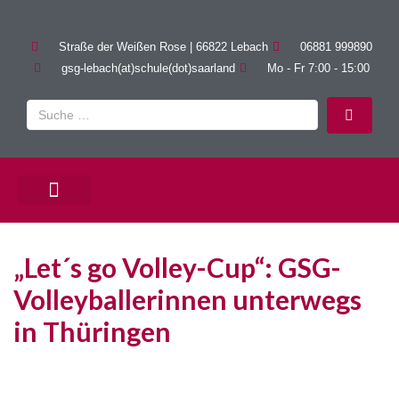
Straße der Weißen Rose | 66822 Lebach
06881 999890
gsg-lebach(at)schule(dot)saarland
Mo - Fr 7:00 - 15:00
PÄDAGOGISCHE ANGEBOTE
„Let´s go Volley-Cup“: GSG-
Volleyballerinnen unterwegs
in Thüringen