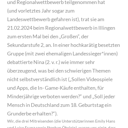
und Regionalwettbewerb teilgenommen hat
(und vorletztes Jahr sogar zum
Landeswettbewerb gefahren ist), trat sie am
21.02.2024 beim Regionalwettbewerb in Illingen
zum ersten Mal bei den „Großen“, der
Sekundarstufe 2, an.
In einer hochkarätig besetzten
Gruppe (mit zwei ehemaligen Landessieger*innen)
debattierte Nina (2. v. r.) wie
immer sehr
überzeugend, was bei den schwierigen Themen
nicht selbstverständlich
ist („Sollen Videospiele
und Apps, die In- Game-Käufe enthalten, für
Minderjährige
verboten werden?“ und „Soll jeder
Mensch in Deutschland zum 18. Geburtstag ein
Grunderbe
erhalten?“).
Wir, die drei Mitreisenden (die Unterstützerinnen Emily Hans
und Luise Franz sowie Stephan Öhrlein), waren uns einig, dass