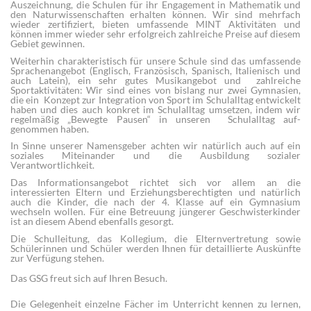
Auszeichnung, die Schulen für ihr Engagement in Mathematik und
den Naturwissenschaften erhalten können. Wir sind mehrfach
wieder zertifiziert, bieten umfassende MINT Aktivitäten und
können immer wieder sehr erfolgreich zahlreiche Preise auf diesem
Gebiet gewinnen.
Weiterhin charakteristisch für unsere Schule sind das umfassende
Sprachenangebot (Englisch, Französisch, Spanisch, Italienisch und
auch Latein), ein sehr gutes Musikangebot und zahlreiche
Sportaktivitäten: Wir sind eines von bislang nur zwei Gymnasien,
die ein Konzept zur Integration von Sport im Schulalltag entwickelt
haben und dies auch konkret im Schulalltag umsetzen, indem wir
regelmäßig „Bewegte Pausen“ in unseren Schulalltag auf-
genommen haben.
In Sinne unserer Namensgeber achten wir natürlich auch auf ein
soziales Miteinander und die Ausbildung sozialer
Verantwortlichkeit.
Das Informationsangebot richtet sich vor allem an die
interessierten Eltern und Erziehungsberechtigten und natürlich
auch die Kinder, die nach der 4. Klasse auf ein Gymnasium
wechseln wollen. Für eine Betreuung jüngerer Geschwisterkinder
ist an diesem Abend ebenfalls gesorgt.
Die Schulleitung, das Kollegium, die Elternvertretung sowie
Schülerinnen und Schüler werden Ihnen für detaillierte Auskünfte
zur Verfügung stehen.
Das GSG freut sich auf Ihren Besuch.
Die Gelegenheit einzelne Fächer im Unterricht kennen zu lernen,