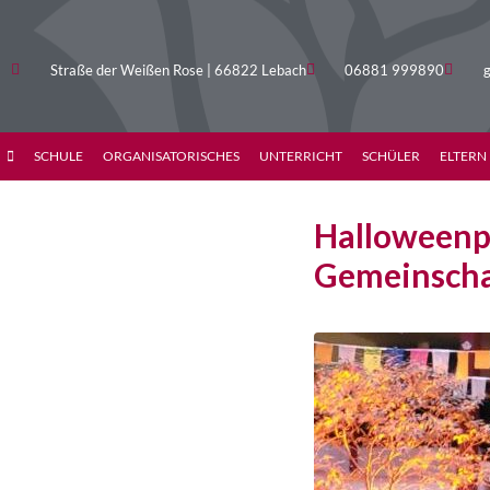
Straße der Weißen Rose | 66822 Lebach
06881 999890
g
SCHULE
ORGANISATORISCHES
UNTERRICHT
SCHÜLER
ELTERN
Halloweenpa
Gemeinscha