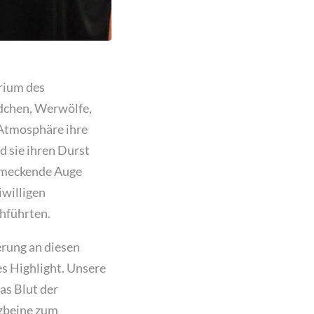
rium des
dchen, Werwölfe,
 Atmosphäre ihre
 sie ihren Durst
chmeckende Auge
iwilligen
chführten.
erung an diesen
es Highlight. Unsere
as Blut der
nzbeine zum