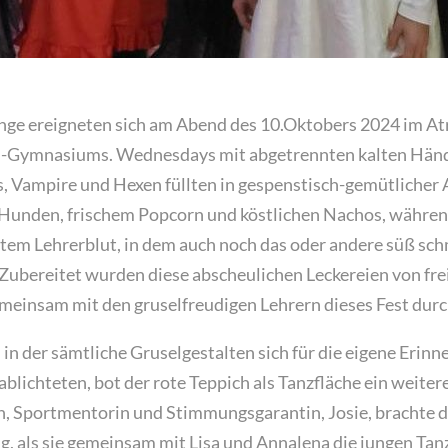
nge ereigneten sich am Abend des 10.Oktobers 2024 im At
l-Gymnasiums. Wednesdays mit abgetrennten kalten Hän
s, Vampire und Hexen füllten in gespenstisch-gemütlicher
Hunden, frischem Popcorn und köstlichen Nachos, während
tetem Lehrerblut, in dem auch noch das oder andere süß s
Zubereitet wurden diese abscheulichen Leckereien von fre
emeinsam mit den gruselfreudigen Lehrern dieses Fest dur
in der sämtliche Gruselgestalten sich für die eigene Erinn
lichteten, bot der rote Teppich als Tanzfläche ein weiter
n, Sportmentorin und Stimmungsgarantin, Josie, brachte d
g, als sie gemeinsam mit Lisa und Annalena die jungen Ta