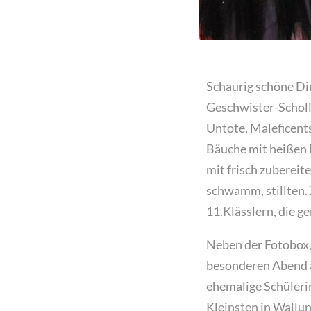
Schaurig schöne Di
Geschwister-Schol
Untote, Maleficent
Bäuche mit heißen 
mit frisch zuberei
schwamm, stillten. 
11.Klässlern, die g
Neben der Fotobox, 
besonderen Abend ab
ehemalige Schüleri
Kleinsten in Wallun