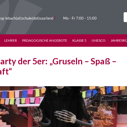
sg-lebach(at)schule(dot)saarland
Mo - Fr 7:00 - 15:00
LEHRER
PÄDAGOGISCHE ANGEBOTE
KLASSE 5
UNESCO
JAHRESR
rty der 5er: „Gruseln – Spaß –
ft“