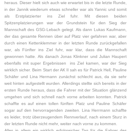
heraus. Dieser hielt sich auch wie erwartet bis in die letzte Runde,
in der Jannik wiederum etwas schneller war als Yannic und somit
als Erstplatzierter ins Ziel fuhr. Mit diesen beiden
Spitzenplatzierungen war der Grundstein für den Sieg der
Mannschaft des GSG-Lebach gelegt. Als dann Lukas Kaufmann,
der das gesamte Rennen über auf Platz vier gefahren war, aber
durch einen Kettenklemmer in der letzten Runde zurückgefallen
war, als Fünfter ins Ziel fuhr, war klar, dass die Mannschaft
gewonnen hatte. Als danach Jonas Klinkner und Julian Haupert
ebenfalls mit super Ergebnissen ins Ziel kamen, war der Sieg
wirklich sicher. Beim Start der AK II sah es für Patrick Hell, Pauline
Schäfer und Lina Hermann zunächst schlecht aus, da sie sehr
weit hinten aufgestellt wurden. Allerdings stellte sich bereits in der
ersten Runde heraus, dass die Fahrer mit der Situation glänzend
umgehen und sich schnell nach vorne arbeiten konnten. Patrick
schaffte es auf einen tollen fünften Platz und Pauline Schäfer
sogar auf den hervorragenden zweiten. Lina Herrmann schaffte
es leider, trotz überzeugendem Rennverlauf, nach einem Sturz in
der letzten Runde nicht mehr, weiter nach vorne zu kommen.
Alles in allem ein wirklich erfolgreicher Tag für die Fahrer des