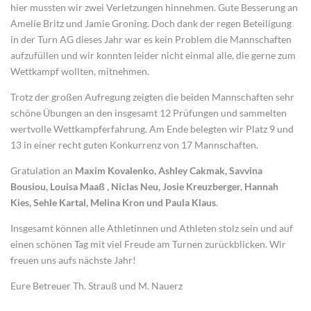
hier mussten wir zwei Verletzungen hinnehmen. Gute Besserung an
Amelie Britz und Jamie Groning. Doch dank der regen Beteiligung
in der Turn AG dieses Jahr war es kein Problem die Mannschaften
aufzufüllen und wir konnten leider nicht einmal alle, die gerne zum
Wettkampf wollten, mitnehmen.
Trotz der großen Aufregung zeigten die beiden Mannschaften sehr
schöne Übungen an den insgesamt 12 Prüfungen und sammelten
wertvolle Wettkampferfahrung. Am Ende belegten wir Platz 9 und
13 in einer recht guten Konkurrenz von 17 Mannschaften.
Gratulation an
Maxim Kovalenko, Ashley Cakmak, Savvina
Bousiou, Louisa Maaß , Niclas Neu, Josie Kreuzberger, Hannah
Kies, Sehle Kartal, Melina Kron und Paula Klaus
.
Insgesamt können alle Athletinnen und Athleten stolz sein und auf
einen schönen Tag mit viel Freude am Turnen zurückblicken. Wir
freuen uns aufs nächste Jahr!
Eure Betreuer Th. Strauß und M. Nauerz