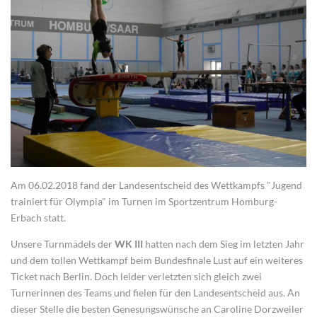
Am 06.02.2018 fand der Landesentscheid des Wettkampfs "Jugend
trainiert für Olympia" im Turnen im Sportzentrum Homburg-
Erbach statt.
Unsere Turnmädels der
WK III
hatten nach dem Sieg im letzten Jahr
und dem tollen Wettkampf beim Bundesfinale Lust auf ein weiteres
Ticket nach Berlin. Doch leider verletzten sich gleich zwei
Turnerinnen des Teams und fielen für den Landesentscheid aus. An
dieser Stelle die besten Genesungswünsche an Caroline Dorzweiler