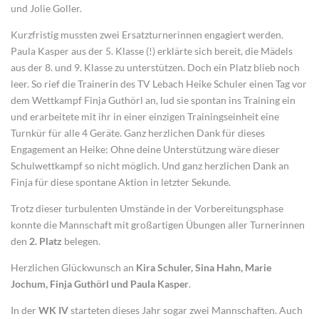
und Jolie Goller.
Kurzfristig mussten zwei Ersatzturnerinnen engagiert werden.
Paula Kasper aus der 5. Klasse (!) erklärte sich bereit, die Mädels
aus der 8. und 9. Klasse zu unterstützen. Doch ein Platz blieb noch
leer. So rief die Trainerin des TV Lebach Heike Schuler einen Tag vor
dem Wettkampf Finja Guthörl an, lud sie spontan ins Training ein
und erarbeitete mit ihr in einer einzigen Trainingseinheit eine
Turnkür für alle 4 Geräte. Ganz herzlichen Dank für dieses
Engagement an Heike: Ohne deine Unterstützung wäre dieser
Schulwettkampf so nicht möglich. Und ganz herzlichen Dank an
Finja für diese spontane Aktion in letzter Sekunde.
Trotz dieser turbulenten Umstände in der Vorbereitungsphase
konnte die Mannschaft mit großartigen Übungen aller Turnerinnen
den
2. Platz
belegen.
Herzlichen Glückwunsch an
Kira Schuler, Sina Hahn, Marie
Jochum, Finja Guthörl und Paula Kasper
.
In der
WK IV
starteten dieses Jahr sogar zwei Mannschaften. Auch