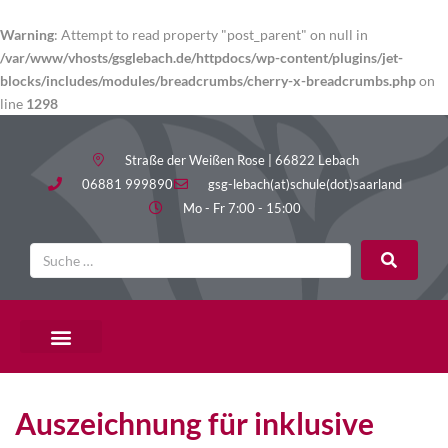
Warning
: Attempt to read property "post_parent" on null in
/var/www/vhosts/gsglebach.de/httpdocs/wp-content/plugins/jet-
blocks/includes/modules/breadcrumbs/cherry-x-breadcrumbs.php
on
line
1298
Straße der Weißen Rose | 66822 Lebach
06881 999890
gsg-lebach(at)schule(dot)saarland
Mo - Fr 7:00 - 15:00
PÄDAGOGISCHE ANGEBOTE
Auszeichnung für inklusive