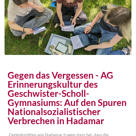
Gegen das Vergessen - AG
Erinnerungskultur des
Geschwister-Scholl-
Gymnasiums: Auf den Spuren
Nationalsozialistischer
Verbrechen in Hadamar
„Gedenkstätten wie Hadamar tragen dazu bei, dass die