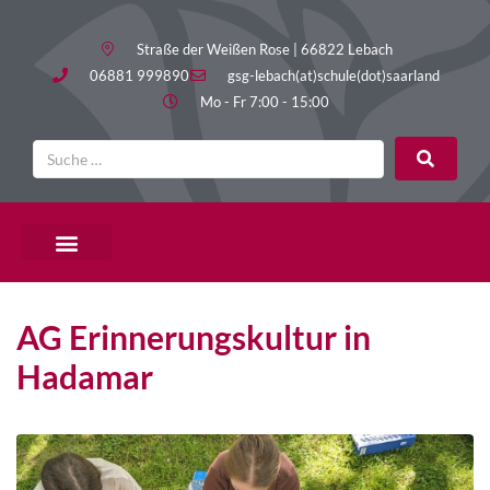
Straße der Weißen Rose | 66822 Lebach
06881 999890
gsg-lebach(at)schule(dot)saarland
Mo - Fr 7:00 - 15:00
PÄDAGOGISCHE ANGEBOTE
AG Erinnerungskultur in
Hadamar