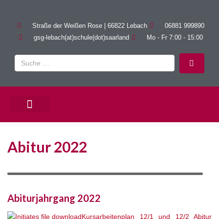
Straße der Weißen Rose | 66822 Lebach
06881 999890
gsg-lebach(at)schule(dot)saarland
Mo - Fr 7:00 - 15:00
PÄDAGOGISCHE ANGEBOTE
Abitur 2022
Abiturjahrgang 2022
Kursarbeitenplan 12/1 und 12/2 Abitur