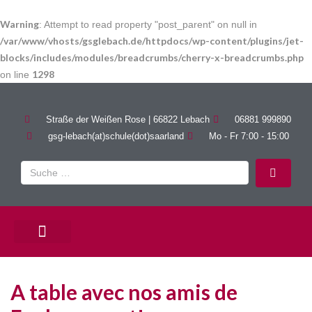
Warning
: Attempt to read property "post_parent" on null in
/var/www/vhosts/gsglebach.de/httpdocs/wp-content/plugins/jet-
blocks/includes/modules/breadcrumbs/cherry-x-breadcrumbs.php
1298
on line
Straße der Weißen Rose | 66822 Lebach
06881 999890
gsg-lebach(at)schule(dot)saarland
Mo - Fr 7:00 - 15:00
PÄDAGOGISCHE ANGEBOTE
A table avec nos amis de