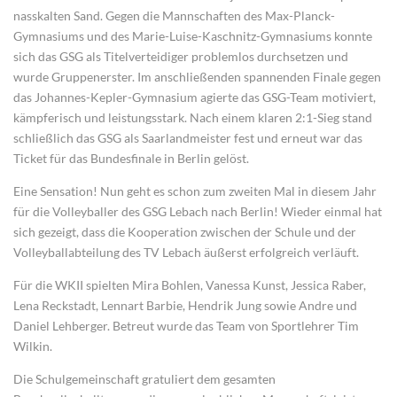
nasskalten Sand. Gegen die Mannschaften des Max-Planck-
Gymnasiums und des Marie-Luise-Kaschnitz-Gymnasiums konnte
sich das GSG als Titelverteidiger problemlos durchsetzen und
wurde Gruppenerster. Im anschließenden spannenden Finale gegen
das Johannes-Kepler-Gymnasium agierte das GSG-Team motiviert,
kämpferisch und leistungsstark. Nach einem klaren 2:1-Sieg stand
schließlich das GSG als Saarlandmeister fest und erneut war das
Ticket für das Bundesfinale in Berlin gelöst.
Eine Sensation! Nun geht es schon zum zweiten Mal in diesem Jahr
für die Volleyballer des GSG Lebach nach Berlin! Wieder einmal hat
sich gezeigt, dass die Kooperation zwischen der Schule und der
Volleyballabteilung des TV Lebach äußerst erfolgreich verläuft.
Für die WKII spielten Mira Bohlen, Vanessa Kunst, Jessica Raber,
Lena Reckstadt, Lennart Barbie, Hendrik Jung sowie Andre und
Daniel Lehberger. Betreut wurde das Team von Sportlehrer Tim
Wilkin.
Die Schulgemeinschaft gratuliert dem gesamten