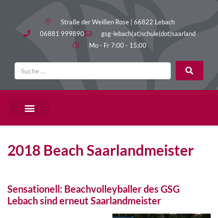
Straße der Weißen Rose | 66822 Lebach
06881 999890
gsg-lebach(at)schule(dot)saarland
Mo - Fr 7:00 - 15:00
PÄDAGOGISCHE ANGEBOTE
2018 Beach Saarlandmeister
Sensationell: Beachvolleyballer des GSG
Lebach sind erneut Saarlandmeister