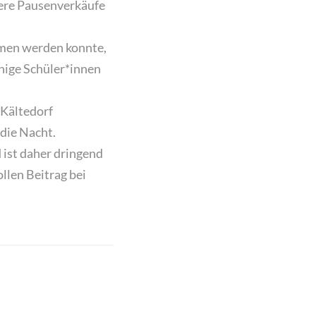
ere Pausenverkäufe
en werden konnte,
nige Schüler*innen
 Kältedorf
die Nacht.
 ist
daher dringend
llen Beitrag bei