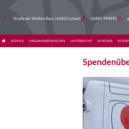
Straße der Weißen Rose | 66822 Lebach
06881 999890
g
SCHULE
ORGANISATORISCHES
UNTERRICHT
SCHÜLER
ELTER
Spendenübe