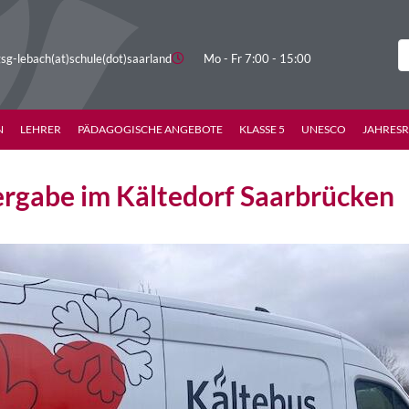
sg-lebach(at)schule(dot)saarland
Mo - Fr 7:00 - 15:00
N
LEHRER
PÄDAGOGISCHE ANGEBOTE
KLASSE 5
UNESCO
JAHRES
rgabe im Kältedorf Saarbrücken