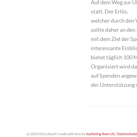
Auf dem Weg zur 
statt. Der Erlös,
welcher durch den
sollte daher an de
mit dem Ziel der
Sp
interessante
Einbli
bietet
täglich 100 
Organisiert wird da
auf Spenden angew
der
Unterstützung 
(c) 2023 GSG Lebach | made with love by
marketing thom UG
|
Datenschutze