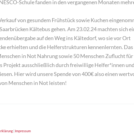
UNESCO-Schule
fanden in den vergangenen Monaten mehr
 Verkauf von gesundem Frühstück sowie Kuchen
eingenomm
n Saarbrücken Kältebus gehen.
Am 23.02.24 machten sich ei
endenübergabe auf den Weg ins Kältedorf, wo sie vor Ort
cke erhielten und die Helferstrukturen kennenlernten. Das
Menschen in Not Nahrung sowie 50 Menschen Zuflucht für 
s Projekt ausschließlich durch freiwillige Helfer*innen und
iesen.
Hier wird unsere
Spende von 400€
also einen wertvo
von Menschen in Not leisten!
rklärung
|
Impressum