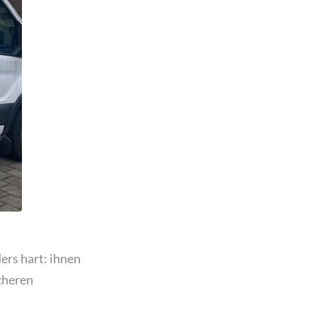
ders
hart: ihnen
cheren