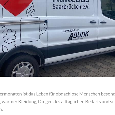
ermonaten ist das Leben für obdachlose Menschen beson
, warmer Kleidung, Dingen des alltäglichen
Bedarfs und si
n.