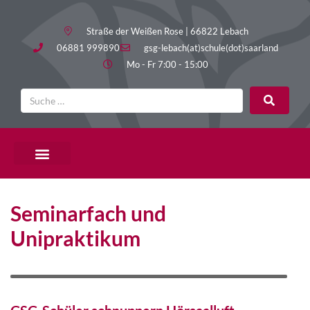
Straße der Weißen Rose | 66822 Lebach
06881 999890
gsg-lebach(at)schule(dot)saarland
Mo - Fr 7:00 - 15:00
PÄDAGOGISCHE ANGEBOTE
Seminarfach und
Unipraktikum