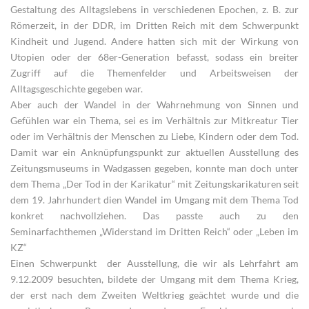
Gestaltung des Alltagslebens in verschiedenen Epochen, z. B. zur
Römerzeit, in der DDR, im Dritten Reich mit dem Schwerpunkt
Kindheit und Jugend. Andere hatten sich mit der Wirkung von
Utopien oder der 68er-Generation befasst, sodass ein breiter
Zugriff auf die Themenfelder und Arbeitsweisen der
Alltagsgeschichte gegeben war.
Aber auch der Wandel in der Wahrnehmung von Sinnen und
Gefühlen war ein Thema, sei es im Verhältnis zur Mitkreatur Tier
oder im Verhältnis der Menschen zu Liebe, Kindern oder dem Tod.
Damit war ein Anknüpfungspunkt zur aktuellen Ausstellung des
Zeitungsmuseums in Wadgassen gegeben, konnte man doch unter
dem Thema „Der Tod in der Karikatur“ mit Zeitungskarikaturen seit
dem 19. Jahrhundert dien Wandel im Umgang mit dem Thema Tod
konkret nachvollziehen. Das passte auch zu den
Seminarfachthemen „Widerstand im Dritten Reich“ oder „Leben im
KZ“
Einen Schwerpunkt der Ausstellung, die wir als Lehrfahrt am
9.12.2009 besuchten, bildete der Umgang mit dem Thema Krieg,
der erst nach dem Zweiten Weltkrieg geächtet wurde und die