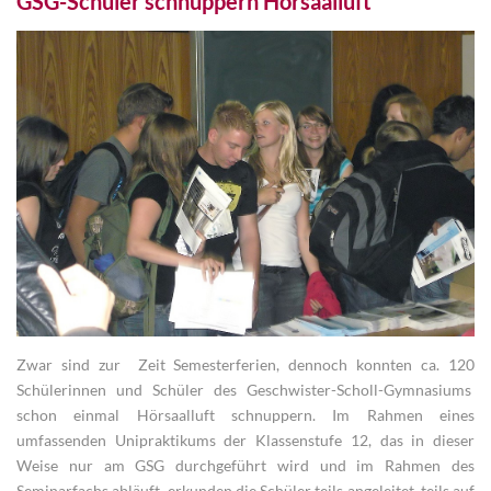
GSG-Schüler schnuppern Hörsaalluft
Zwar sind zur Zeit Semesterferien, dennoch konnten ca. 120
Schülerinnen und Schüler des Geschwister-Scholl-Gymnasiums
schon einmal Hörsaalluft schnuppern. Im Rahmen eines
umfassenden Unipraktikums der Klassenstufe 12, das in dieser
Weise nur am GSG durchgeführt wird und im Rahmen des
Seminarfachs abläuft, erkunden die Schüler teils angeleitet, teils auf