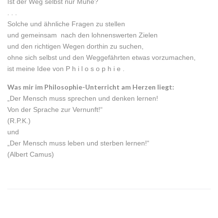
Ist der Weg selbst nur Mühe?
. . .
Solche und ähnliche Fragen zu stellen
und gemeinsam nach den lohnenswerten Zielen
und den richtigen Wegen dorthin zu suchen,
ohne sich selbst und den Weggefährten etwas vorzumachen,
ist meine Idee von P h i l o s o p h i e .
Was mir im Philosophie-Unterricht am Herzen liegt:
„Der Mensch muss sprechen und denken lernen!
Von der Sprache zur Vernunft!“
(R.P.K.)
und
„Der Mensch muss leben und sterben lernen!“
(Albert Camus)