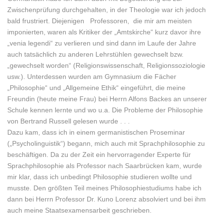
Zwischenprüfung durchgehalten, in der Theologie war ich jedoch
bald frustriert. Diejenigen Professoren, die mir am meisten
imponierten, waren als Kritiker der „Amtskirche“ kurz davor ihre
„venia legendi“ zu verlieren und sind dann im Laufe der Jahre
auch tatsächlich zu anderen Lehrstühlen gewechselt bzw.
„gewechselt worden“ (Religionswissenschaft, Religionssoziologie
usw.). Unterdessen wurden am Gymnasium die Fächer
„Philosophie“ und „Allgemeine Ethik“ eingeführt, die meine
Freundin (heute meine Frau) bei Herrn Alfons Backes an unserer
Schule kennen lernte und wo u.a. Die Probleme der Philosophie
von Bertrand Russell gelesen wurde . . .
Dazu kam, dass ich in einem germanistischen Proseminar
(„Psycholinguistik“) begann, mich auch mit Sprachphilosophie zu
beschäftigen. Da zu der Zeit ein hervorragender Experte für
Sprachphilosophie als Professor nach Saarbrücken kam, wurde
mir klar, dass ich unbedingt Philosophie studieren wollte und
musste. Den größten Teil meines Philosophiestudiums habe ich
dann bei Herrn Professor Dr. Kuno Lorenz absolviert und bei ihm
auch meine Staatsexamensarbeit geschrieben.