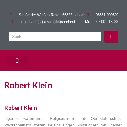
Straße der Weißen Rose | 66822 Lebach
06881 999890
gsg-lebach(at)schule(dot)saarland
Mo - Fr 7:00 - 15:00
PÄDAGOGISCHE ANGEBOTE
Robert Klein
Robert Klein
Eigentlich waren meine Religionslehrer in der Oberstufe schuld:
Wahrscheinlich wollten sie uns jungen Sinnsuchern mit Themen