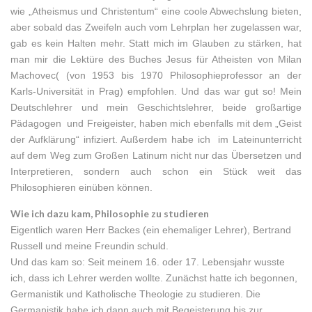
wie „Atheismus und Christentum“ eine coole Abwechslung bieten,
aber sobald das Zweifeln auch vom Lehrplan her zugelassen war,
gab es kein Halten mehr. Statt mich im Glauben zu stärken, hat
man mir die Lektüre des Buches Jesus für Atheisten von Milan
Machovec( (von 1953 bis 1970 Philosophieprofessor an der
Karls-Universität in Prag) empfohlen. Und das war gut so! Mein
Deutschlehrer und mein Geschichtslehrer, beide großartige
Pädagogen und Freigeister, haben mich ebenfalls mit dem „Geist
der Aufklärung“ infiziert. Außerdem habe ich im Lateinunterricht
auf dem Weg zum Großen Latinum nicht nur das Übersetzen und
Interpretieren, sondern auch schon ein Stück weit das
Philosophieren einüben können.
Wie ich dazu kam, Philosophie zu studieren
Eigentlich waren Herr Backes (ein ehemaliger Lehrer), Bertrand
Russell und meine Freundin schuld.
Und das kam so: Seit meinem 16. oder 17. Lebensjahr wusste
ich, dass ich Lehrer werden wollte. Zunächst hatte ich begonnen,
Germanistik und Katholische Theologie zu studieren. Die
Germanistik habe ich dann auch mit Begeisterung bis zur