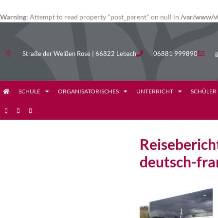
Warning
: Attempt to read property "post_parent" on null in
/var/www/vh
Straße der Weißen Rose | 66822 Lebach
06881 999890
g
SCHULE
ORGANISATORISCHES
UNTERRICHT
SCHÜLER
Reiseberich
deutsch-fra