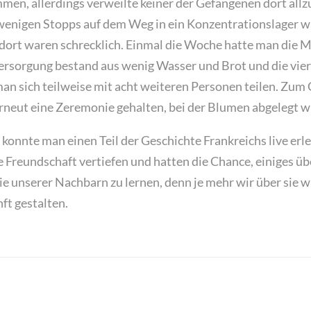
en, allerdings verweilte keiner der Gefangenen dort allzu
wenigen Stopps auf dem Weg in ein Konzentrationslager w
rt waren schrecklich. Einmal die Woche hatte man die Mö
ersorgung bestand aus wenig Wasser und Brot und die vi
an sich teilweise mit acht weiteren Personen teilen. Zum
neut eine Zeremonie gehalten, bei der Blumen abgelegt w
t konnte man einen Teil der Geschichte Frankreichs live erl
 Freundschaft vertiefen und hatten die Chance, einiges üb
e unserer Nachbarn zu lernen, denn je mehr wir über sie w
ft gestalten.