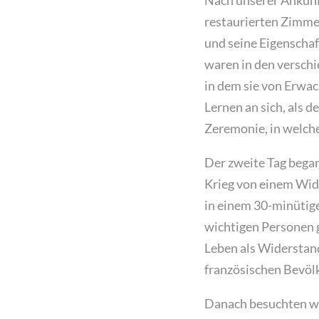
Nach unserer Ankunf
restaurierten Zimmer
und seine Eigenschaf
waren in den verschi
in dem sie von Erwa
Lernen an sich, als 
Zeremonie, in welch
Der zweite Tag bega
Krieg von einem Wide
in einem 30-minütige
wichtigen Personen 
Leben als Widerstand
französischen Bevöl
Danach besuchten wir