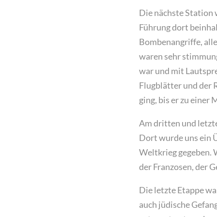
Die nächste Station 
Führung dort beinhal
Bombenangriffe, all
waren sehr stimmungs
war und mit Lautspre
Flugblätter und der
ging, bis er zu einer
Am dritten und letzte
Dort wurde uns ein Ü
Weltkrieg gegeben. W
der Franzosen, der 
Die letzte Etappe wa
auch jüdische Gefan