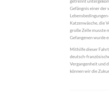
getrennt untergekomm
Gefängnis einer der 
Lebensbedingungen do
Katzenwäsche, die V
große Zelle musste m
Gefangenen wurde er
Mithilfe dieser Fahr
deutsch-französische
Vergangenheit und di
können wir die Zukun