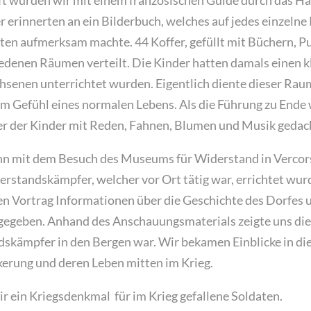
t wurden wir mit einem französischen Guide durch das Ha
 erinnerten an ein Bilderbuch, welches auf jedes einzelne 
ten aufmerksam machte. 44 Koffer, gefüllt mit Büchern, P
edenen Räumen verteilt. Die Kinder hatten damals einen 
chsenen unterrichtet wurden. Eigentlich diente dieser Ra
dem Gefühl eines normalen Lebens. Als die Führung zu Ende w
er der Kinder mit Reden, Fahnen, Blumen und Musik gedac
nn mit dem Besuch des Museums für Widerstand in Vercor
rstandskämpfer, welcher vor Ort tätig war, errichtet wu
n Vortrag Informationen über die Geschichte des Dorfes 
gegeben. Anhand des Anschauungsmaterials zeigte uns die 
skämpfer in den Bergen war. Wir bekamen Einblicke in die
kerung und deren Leben mitten im Krieg.
 ein Kriegsdenkmal für im Krieg gefallene Soldaten.