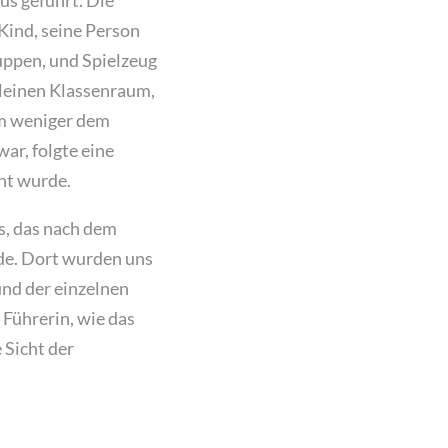
us geführt. Die
Kind, seine Person
uppen, und Spielzeug
kleinen Klassenraum,
um weniger dem
ar, folgte eine
ht wurde.
s, das nach dem
rde. Dort wurden uns
und der einzelnen
Führerin, wie das
 Sicht der