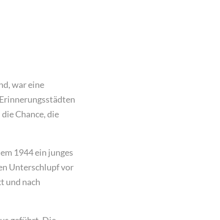
nd, war eine
 Erinnerungsstädten
die Chance, die
hem 1944 ein junges
en Unterschlupf vor
kt und nach