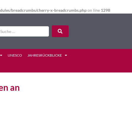
modules/breadcrumbs/cherry-x-breadcrumbs.php
on line
1298
UNESCO
JAHRESRÜCKBLICKE
en an
l