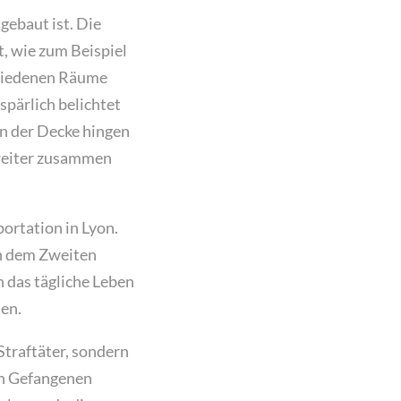
gebaut ist. Die
, wie zum Beispiel
chiedenen Räume
spärlich belichtet
on der Decke hingen
 weiter zusammen
portation in Lyon.
ch dem Zweiten
n das tägliche Leben
en.
Straftäter, sondern
en Gefangenen