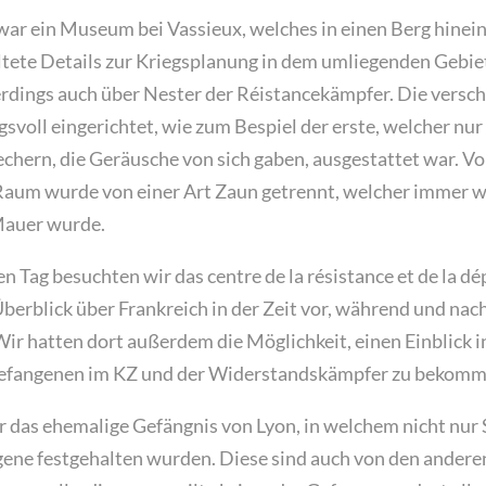
war ein Museum bei Vassieux, welches in einen Berg hinein
tete Details zur Kriegsplanung in dem umliegenden Gebiet
erdings auch über Nester der Réistancekämpfer. Die vers
voll eingerichtet, wie zum Bespiel der erste, welcher nur 
chern, die Geräusche von sich gaben, ausgestattet war. V
 Raum wurde von einer Art Zaun getrennt, welcher immer
 Mauer wurde.
n Tag besuchten wir das centre de la résistance et de la dé
berblick über Frankreich in der Zeit vor, während und na
ir hatten dort außerdem die Möglichkeit, einen Einblick i
Gefangenen im KZ und der Widerstandskämpfer zu bekomm
r das ehemalige Gefängnis von Lyon, in welchem nicht nur 
gene festgehalten wurden. Diese sind auch von den ander