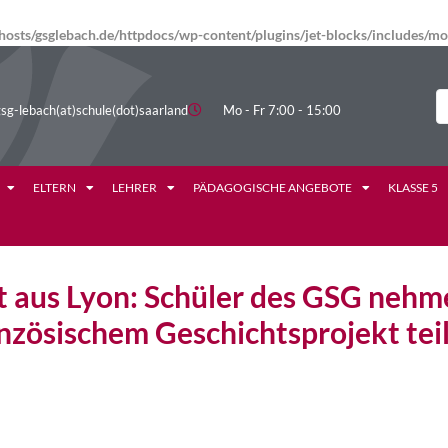
osts/gsglebach.de/httpdocs/wp-content/plugins/jet-blocks/includes/
sg-lebach(at)schule(dot)saarland
Mo - Fr 7:00 - 15:00
ELTERN
LEHRER
PÄDAGOGISCHE ANGEBOTE
KLASSE 5
t aus Lyon: Schüler des GSG nehm
nzösischem Geschichtsprojekt tei