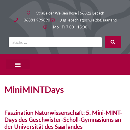
Straße der Weißen Rose | 66822 Lebach
06881 999890
gsg-lebach(at)schule(dot)saarland
Mo - Fr 7:00 - 15:00
PÄDAGOGISCHE ANGEBOTE
MiniMINTDays
Faszination Naturwissenschaft: 5. Mini-MINT-
Days des Geschwister-Scholl-Gymnasiums an
der Universität des Saarlandes