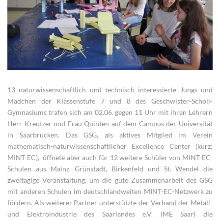
13 naturwissenschaftlich und technisch interessierte Jungs und
Mädchen der Klassenstufe 7 und 8 des Geschwister-Scholl-
Gymnasiums trafen sich am 02.06. gegen 11 Uhr mit ihren Lehrern
Herr Kreutzer und Frau Quinten auf dem Campus der Universität
in Saarbrücken. Das GSG, als aktives Mitglied im Verein
mathematisch-naturwissenschaftlicher Excellence Center (kurz:
MINT-EC), öffnete aber auch für 12 weitere Schüler von MINT-EC-
Schulen aus Mainz, Grünstadt, Birkenfeld und St. Wendel die
zweitägige Veranstaltung, um die gute Zusammenarbeit des GSG
mit anderen Schulen im deutschlandweiten MINT-EC-Netzwerk zu
fördern. Als weiterer Partner unterstützte der
Verband der Metall-
und Elektroindustrie des Saarlandes e.V. (ME Saar)
die