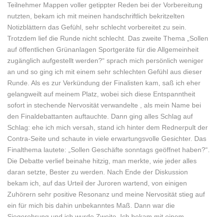
Teilnehmer Mappen voller getippter Reden bei der Vorbereitung
nutzten, bekam ich mit meinen handschriftlich bekritzelten
Notizblättern das Gefühl, sehr schlecht vorbereitet zu sein.
Trotzdem lief die Runde nicht schlecht. Das zweite Thema „Sollen
auf öffentlichen Grünanlagen Sportgeräte für die Allgemeinheit
zugänglich aufgestellt werden?“ sprach mich persönlich weniger
an und so ging ich mit einem sehr schlechten Gefühl aus dieser
Runde. Als es zur Verkündung der Finalisten kam, saß ich eher
gelangweilt auf meinem Platz, wobei sich diese Entspanntheit
sofort in stechende Nervosität verwandelte , als mein Name bei
den Finaldebattanten auftauchte. Dann ging alles Schlag auf
Schlag: ehe ich mich versah, stand ich hinter dem Rednerpult der
Contra-Seite und schaute in viele erwartungsvolle Gesichter. Das
Finalthema lautete: „Sollen Geschäfte sonntags geöffnet haben?“.
Die Debatte verlief beinahe hitzig, man merkte, wie jeder alles
daran setzte, Bester zu werden. Nach Ende der Diskussion
bekam ich, auf das Urteil der Juroren wartend, von einigen
Zuhörern sehr positive Resonanz und meine Nervosität stieg auf
ein für mich bis dahin unbekanntes Maß. Dann war die
Siegerehrung und ich wurde Zweite. Ich bekam mit einem