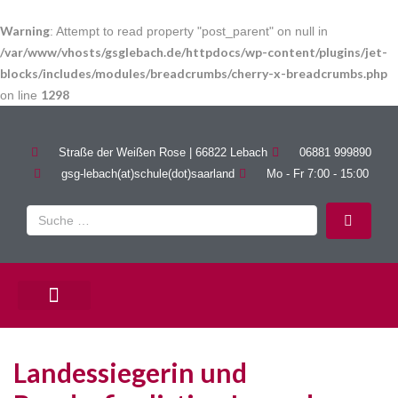
Warning
: Attempt to read property "post_parent" on null in
/var/www/vhosts/gsglebach.de/httpdocs/wp-content/plugins/jet-
blocks/includes/modules/breadcrumbs/cherry-x-breadcrumbs.php
1298
on line
Straße der Weißen Rose | 66822 Lebach
06881 999890
gsg-lebach(at)schule(dot)saarland
Mo - Fr 7:00 - 15:00
PÄDAGOGISCHE ANGEBOTE
Landessiegerin und