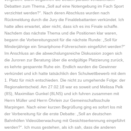
Debatten zum Thema „Soll auf eine Notengebung im Fach Sport
verzichtet werden?“. Nach deren Abschluss wurden nach
Rückmeldung durch die Jury die Finaldebattanten verkündet. Ich
hatte alles erwartet, aber nicht, dass ich es ins Finale schaffe.
Nachdem das nächste Thema und die Positionen klar waren,
begann die Vorbereitungszeit für die nächste Runde: „Soll für
Minderjährige ein Smartphone-Führerschein eingeführt werden?“
Im Anschluss an die abwechslungsreiche Diskussion zogen sich
die Juroren zur Beratung über die endgültige Platzierung zurück,
es kehrte gespannte Ruhe ein. Endlich wurden die Gewinner
verkündet und ich hatte tatsächlich den Schulwettbewerb mit dem
1. Platz für mich entschieden. Die nicht zu umgehende Folge: der
Regionalentscheid. Am 27.02.18 war es soweit und Melissa Pelk
(8S), Maximilian Gunkel (8LNS) und ich fuhren zusammen mit
Herrn Müller und Herrn Öhrlein zur Gemeinschaftsschule
Marpingen. Nach einer kurzen Begrüßung ging es sofort los mit
der Vorbereitung für die erste Debatte: „Soll an deutschen
Bahnhöfen Videoüberwachung mit Gesichtserkennung eingeführt
werden?“. Ich muss gestehen, als ich sah, dass die anderen