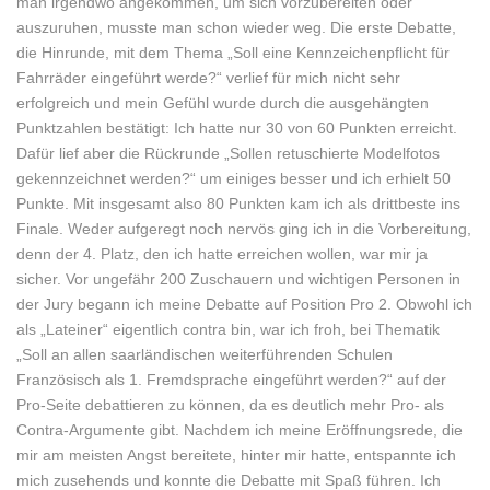
man irgendwo angekommen, um sich vorzubereiten oder
auszuruhen, musste man schon wieder weg. Die erste Debatte,
die Hinrunde, mit dem Thema „Soll eine Kennzeichenpflicht für
Fahrräder eingeführt werde?“ verlief für mich nicht sehr
erfolgreich und mein Gefühl wurde durch die ausgehängten
Punktzahlen bestätigt: Ich hatte nur 30 von 60 Punkten erreicht.
Dafür lief aber die Rückrunde „Sollen retuschierte Modelfotos
gekennzeichnet werden?“ um einiges besser und ich erhielt 50
Punkte. Mit insgesamt also 80 Punkten kam ich als drittbeste ins
Finale. Weder aufgeregt noch nervös ging ich in die Vorbereitung,
denn der 4. Platz, den ich hatte erreichen wollen, war mir ja
sicher. Vor ungefähr 200 Zuschauern und wichtigen Personen in
der Jury begann ich meine Debatte auf Position Pro 2. Obwohl ich
als „Lateiner“ eigentlich contra bin, war ich froh, bei Thematik
„Soll an allen saarländischen weiterführenden Schulen
Französisch als 1. Fremdsprache eingeführt werden?“ auf der
Pro-Seite debattieren zu können, da es deutlich mehr Pro- als
Contra-Argumente gibt. Nachdem ich meine Eröffnungsrede, die
mir am meisten Angst bereitete, hinter mir hatte, entspannte ich
mich zusehends und konnte die Debatte mit Spaß führen. Ich