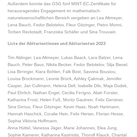
Außerdem konnte das GSG fünf MINT-EC-Zertifikate für
herausragendes Engagement im mathematisch-
naturwissenschaftlichen Bereich vergeben an Lea Altmeyer,
Lena Bauch, Fedor Belotelov, Fleur Gitzinger, Pietro Monni,
Torben Reckstadt, Franziska Schäfer und Sina Trouvain.
Liste der Abiturientinnen und Abiturienten 2023
Tim Aldinger, Lea Altmeyer, Lukas Baack, Lara Balzer, Lena
Bauch, Peter Baus, Nikita Becker, Fedor Belotelov, Silja Biesel,
Lisa Birringer, Kiara Bohlen, Falk Bost, Savvina Bousiou,
Louisa Brockmann, Leonie Brück, Ashley Çakmak, Jennifer
Casper, Jan Cullmann, Helena Dell, Isabelle Dils, Maja Dudek,
Paul Ehrlich, Nathan Engel, Cecilia Firrigno, Aliah Forster,
Katharina Frost, Helen Fuß, Moritz Gautrein, Felix Gerstner,
Sina Girnus, Fleur Gitzinger, Kevin Haas, Noah Hartmann,
Hannah Haschick, Coralie Hein, Felix Herian, Florian Hesse,
Sophia Viktoria Hoffmann,
Anna Hüttel, Vanessa Jäger, Marie Johannes, Elea Jung,
Sophie Kamerer, Katharina Kastriotis, Thorolf Klauck, Chantal