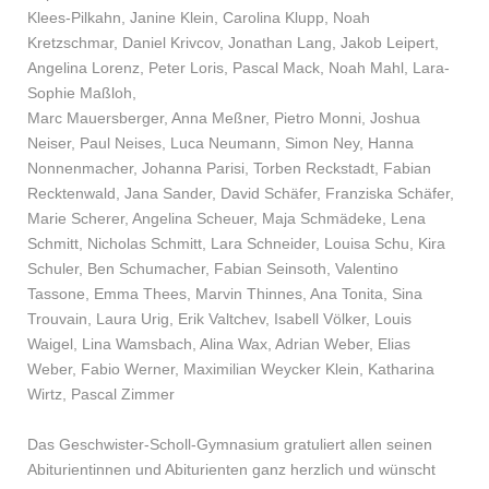
Klees-Pilkahn, Janine Klein, Carolina Klupp, Noah
Kretzschmar, Daniel Krivcov, Jonathan Lang, Jakob Leipert,
Angelina Lorenz, Peter Loris, Pascal Mack, Noah Mahl, Lara-
Sophie Maßloh,
Marc Mauersberger, Anna Meßner, Pietro Monni, Joshua
Neiser, Paul Neises, Luca Neumann, Simon Ney, Hanna
Nonnenmacher, Johanna Parisi, Torben Reckstadt, Fabian
Recktenwald, Jana Sander, David Schäfer, Franziska Schäfer,
Marie Scherer, Angelina Scheuer, Maja Schmädeke, Lena
Schmitt, Nicholas Schmitt, Lara Schneider, Louisa Schu, Kira
Schuler, Ben Schumacher, Fabian Seinsoth, Valentino
Tassone, Emma Thees, Marvin Thinnes, Ana Tonita, Sina
Trouvain, Laura Urig, Erik Valtchev, Isabell Völker, Louis
Waigel, Lina Wamsbach, Alina Wax, Adrian Weber, Elias
Weber, Fabio Werner, Maximilian Weycker Klein, Katharina
Wirtz, Pascal Zimmer
Das Geschwister-Scholl-Gymnasium gratuliert allen seinen
Abiturientinnen und Abiturienten ganz herzlich und wünscht