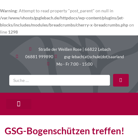
Warning
: Attempt to read property "post_parent" on null in
/var/www/vhosts/gsglebach.de/httpdocs/wp-content/plugins/jet-
blocks/includes/modules/breadcrumbs/cherry-x-breadcrumbs.php
on
line
1298
Straße der Weißen Rose | 66822 Lebach
06881 999890
gsg-lebach(at)schule(dot)saarland
Mo - Fr 7:00 - 15:00
PÄDAGOGISCHE ANGEBOTE
GSG-Bogenschützen treffen!