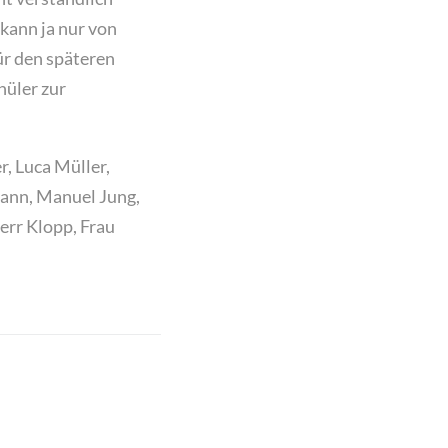
kann ja nur von
ür den späteren
hüler zur
r, Luca Müller,
hann, Manuel Jung,
err Klopp, Frau