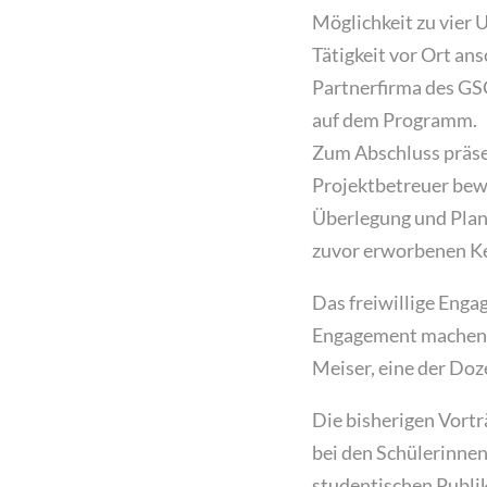
Möglichkeit zu vier
Tätigkeit vor Ort an
Partnerfirma des GSG
auf dem Programm.
Zum Abschluss präsen
Projektbetreuer bewe
Überlegung und Planu
zuvor erworbenen Ke
Das freiwillige Enga
Engagement machen s
Meiser, eine der Doz
Die bisherigen Vort
bei den Schülerinnen
studentischen Publik