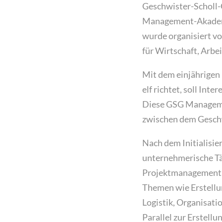
Geschwister-Scholl-
Management-Akademie
wurde organisiert v
für Wirtschaft, Arbe
Mit dem einjährigen
elf richtet, soll In
Diese GSG Managemen
zwischen dem Geschw
Nach dem Initialisie
unternehmerische Tä
Projektmanagement, 
Themen wie Erstellu
Logistik, Organisati
Parallel zur Erstell