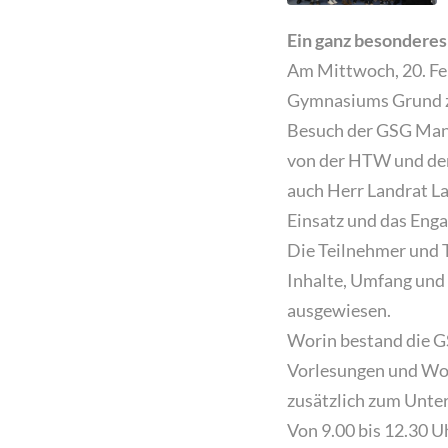
Ein ganz besonderes 
Am Mittwoch, 20. Feb
Gymnasiums Grund zum
Besuch der GSG Mana
von der HTW und der 
auch Herr Landrat L
Einsatz und das Enga
Die Teilnehmer und T
Inhalte, Umfang und 
ausgewiesen.
Worin bestand die G
Vorlesungen und Wor
zusätzlich zum Unterr
Von 9.00 bis 12.30 U