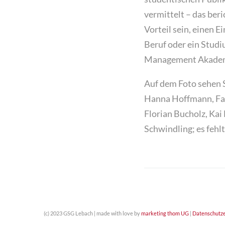
vermittelt – das ber
Vorteil sein, einen 
Beruf oder ein Studi
Management Akadem
Auf dem Foto sehen S
Hanna Hoffmann, Fab
Florian Bucholz, Kai
Schwindling; es fehl
(c) 2023 GSG Lebach | made with love by
marketing thom UG
|
Datenschutze