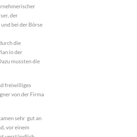
ernehmerischer
ser, der
 und bei der Börse
durch die
lan in der
 Dazu mussten die
d freiwilliges
gner von der Firma
kamen sehr gut an
d, vor einem
ht verständlich