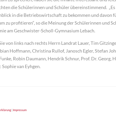
ichten die Schülerinnen und Schüler übereinstimmend. „Es 
Einblick in die Betriebswirtschaft zu bekommen und davon f
um zu profitieren“, so die Meinung der Schülerinnen und Sc
ie am Geschwister-Scholl-Gymnasium Lebach.
ie von links nach rechts Herrn Landrat Lauer, Tim Gitzinge
ian Hoffmann, Christina Rullof, Janosch Egler, Stefan Jo
 Funke, Robin Daumann, Hendrik Schnur, Prof. Dr. Georg, H
t: Sophie van Eyhgen.
rklärung
|
Impressum