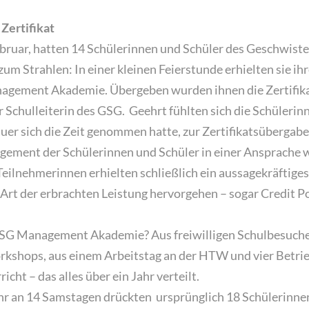
Zertifikat
ruar, hatten 14 Schülerinnen und Schüler des Geschwiste
 Strahlen: In einer kleinen Feierstunde erhielten sie ihre
gement Akademie. Übergeben wurden ihnen die Zertifika
Schulleiterin des GSG. Geehrt fühlten sich die Schülerinn
auer sich die Zeit genommen hatte, zur Zertifikatsüberga
gement der Schülerinnen und Schüler in einer Ansprache 
eilnehmerinnen erhielten schließlich ein aussagekräftiges 
Art der erbrachten Leistung hervorgehen – sogar Credit Po
SG Management Akademie? Aus freiwilligen Schulbesuche
kshops, aus einem Arbeitstag an der HTW und vier Betri
icht – das alles über ein Jahr verteilt.
hr an 14 Samstagen drückten ursprünglich 18 Schülerinne