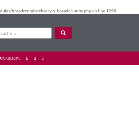
modules/breadcrumbs/cherry-x-breadcrumbs.php
on line
1298
RÜCKBLICKE