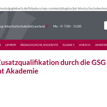
osts/gsglebach.de/httpdocs/wp-content/plugins/jet-blocks/includes/
sg-lebach(at)schule(dot)saarland
Mo - Fr 7:00 - 15:00
N
LEHRER
PÄDAGOGISCHE ANGEBOTE
KLASSE 5
UNESCO
JAHRES
Zusatzqualifikation durch die GSG
t Akademie