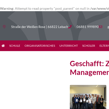
Warning
: Attempt to read property "post_parent" on null in
/var/www/vh
Straße der Weißen Rose | 66822 Lebach
06881 999890
g
SCHULE
ORGANISATORISCHES
UNTERRICHT
SCHÜLER
ELTER
Geschafft: 
Managemen