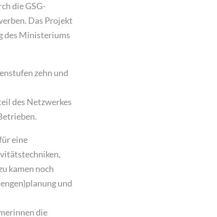
rch die GSG-
werben. Das Projekt
g des Ministeriums
senstufen zehn und
teil des Netzwerkes
Betrieben.
für eine
vitätstechniken,
azu kamen noch
mengen)planung und
hmerinnen die