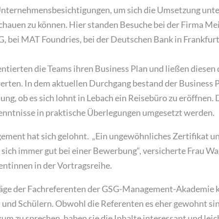
 Unternehmensbesichtigungen, um sich die Umsetzung unt
schauen zu können. Hier standen Besuche bei der Firma Mei
, bei MAT Foundries, bei der Deutschen Bank in Frankfurt
tierten die Teams ihren Business Plan und ließen diesen 
rten. In dem aktuellen Durchgang bestand der Business P
ng, ob es sich lohnt in Lebach ein Reisebüro zu eröffnen.
nntnisse in praktische Überlegungen umgesetzt werden.
gement hat sich gelohnt. „Ein ungewöhnliches Zertifikat un
ich immer gut bei einer Bewerbung“, versicherte Frau Wa
entinnen in der Vortragsreihe.
räge der Fachreferenten der GSG-Management-Akademie 
 und Schülern. Obwohl die Referenten es eher gewohnt sin
um zu sprechen, haben sie die Inhalte interessant und leic