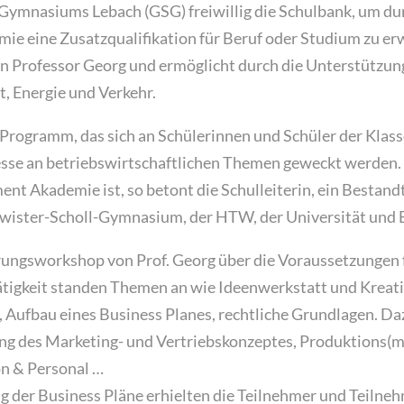
Gymnasiums Lebach (GSG) freiwillig die Schulbank, um du
 eine Zusatzqualifikation für Beruf oder Studium zu er
on Professor Georg und ermöglicht durch die Unterstützun
it, Energie und Verkehr.
 Programm, das sich an Schülerinnen und Schüler der Klas
teresse an betriebswirtschaftlichen Themen geweckt werden.
t Akademie ist, so betont die Schulleiterin, ein Bestand
ister-Scholl-Gymnasium, der HTW, der Universität und 
rungsworkshop von Prof. Georg über die Voraussetzungen 
tigkeit standen Themen an wie Ideenwerkstatt und Kreati
Aufbau eines Business Planes, rechtliche Grundlagen. D
ng des Marketing- und Vertriebskonzeptes, Produktions(
on & Personal …
ung der Business Pläne erhielten die Teilnehmer und Teilne