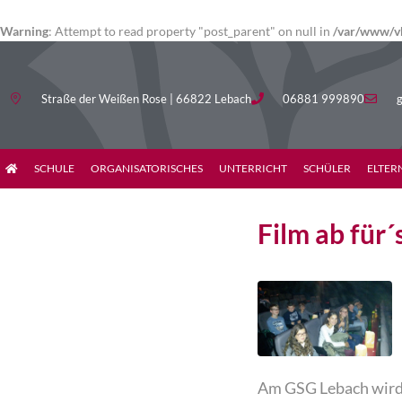
Warning
: Attempt to read property "post_parent" on null in
/var/www/vh
Straße der Weißen Rose | 66822 Lebach
06881 999890
g
SCHULE
ORGANISATORISCHES
UNTERRICHT
SCHÜLER
ELTER
Film ab für
Am GSG Lebach wird 