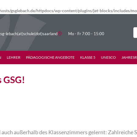
osts/gsglebach.de/httpdocs/wp-content/plugins/jet-blocks/includes/
sg-lebach(at)schule(dot)saarland
Mo - Fr 7:00 - 15:00
N
LEHRER
PÄDAGOGISCHE ANGEBOTE
KLASSE 5
UNESCO
JAHRES
´s GSG!
auch außerhalb des Klassenzimmers gelernt: Zahlreiche 