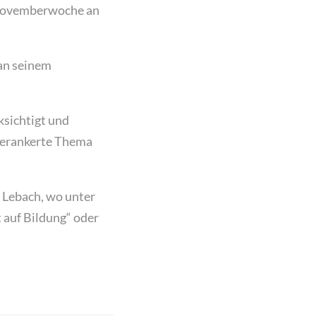
 Novemberwoche an
 an seinem
ksichtigt und
 verankerte Thema
n Lebach, wo unter
 auf Bildung“ oder