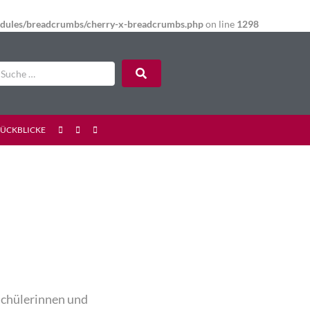
modules/breadcrumbs/cherry-x-breadcrumbs.php
on line
1298
RÜCKBLICKE
Schülerinnen und