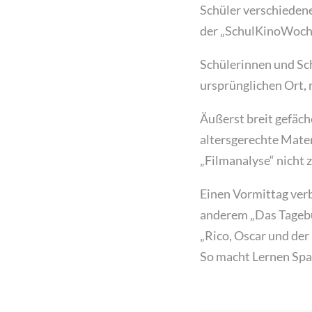
Schüler verschieden
der „SchulKinoWoche 
Schülerinnen und Sch
ursprünglichen Ort, 
Äußerst breit gefäch
altersgerechte Mater
„Filmanalyse“ nicht 
Einen Vormittag verb
anderem „Das Tagebuc
„Rico, Oscar und der
So macht Lernen Sp