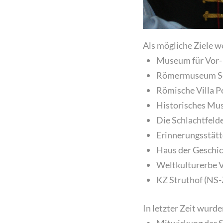
Als mögliche Ziele w
Museum für Vor- 
Römermuseum Sc
Römische Villa P
Historisches Mus
Die Schlachtfelde
Erinnerungsstätt
Haus der Geschic
Weltkulturerbe Vö
KZ Struthof (NS-
In letzter Zeit wurden
Mitwirkung der S