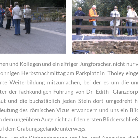
nen und Kollegen und ein eifriger Jungforscher, nicht nur
sonnigen Herbstnachmittag am Parkplatz in Tholey eing
erte Weiterbildung mitzumachen, bei der es um die un
ter der fachkundigen Führung von Dr. Edith Glanzdorp,
ut und die buchstäblich jeden Stein dort umgedreht h
eutung des römischen Vicus erwandern und uns ein Bild
h dem ungeübten Auge nicht auf den ersten Blick erschlie
auf dem Grabungsgelände unterwegs.
tten, um die Wohnbebauung, um Um- und Anbauten, die 