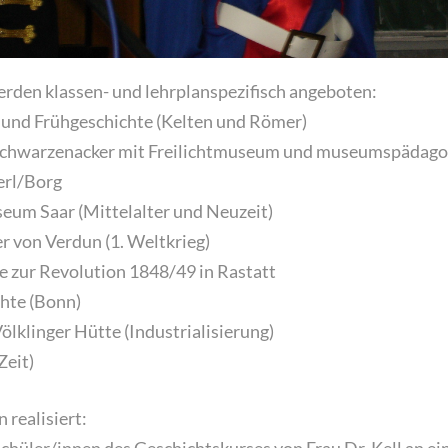
erden klassen- und lehrplanspezifisch angeboten:
und Frühgeschichte (Kelten und Römer)
hwarzenacker mit Freilichtmuseum und museumspädago
erl/Borg
eum Saar (Mittelalter und Neuzeit)
r von Verdun (1. Weltkrieg)
e zur Revolution 1848/49 in Rastatt
hte (Bonn)
lklinger Hütte (Industrialisierung)
Zeit)
 realisiert:
chüler/innen des Geschichtskurses von Frau Dr. Kell an ei