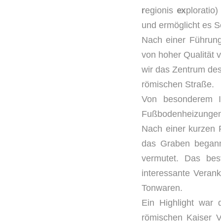
r
ex
egionis
ploratio
und ermöglicht es S
Nach einer Führung
von hoher Qualität 
wir das Zentrum de
römischen Straße.
Von besonderem I
Fußbodenheizungen
Nach einer kurzen 
das Graben begann
vermutet. Das bes
interessante Veran
Tonwaren.
Ein Highlight war
römischen Kaiser 