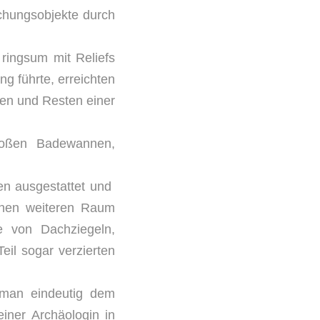
schungsobjekte durch
ringsum mit Reliefs
g führte, erreichten
en und Resten einer
roßen Badewannen,
en ausgestattet und
inen weiteren Raum
e von Dachziegeln,
il sogar verzierten
 man eindeutig dem
ner Archäologin in