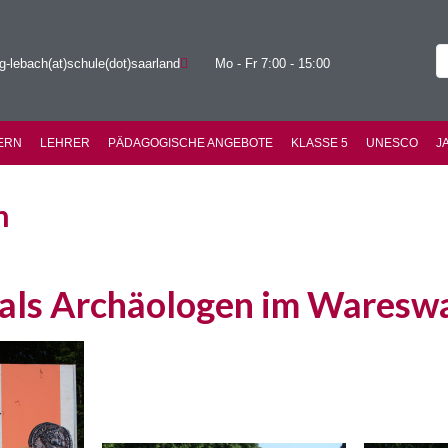
g-lebach(at)schule(dot)saarland
Mo - Fr 7:00 - 15:00
ERN
LEHRER
PÄDAGOGISCHE ANGEBOTE
KLASSE 5
UNESCO
J
n
 als Archäologen im Waresw