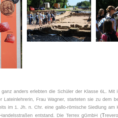
l ganz anders erlebten die Schüler der Klasse 6L. Mit 
r Lateinlehrerin, Frau Wagner, starteten sie zu dem 
its im 1. Jh. n. Chr. eine gallo-römische Siedlung am
T
Handelsstraßen entstand. Die Terrex gGmbH (
reve