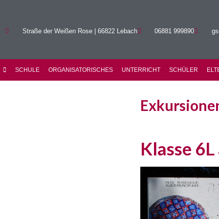
Straße der Weißen Rose | 66822 Lebach
06881 999890
gs
SCHULE
ORGANISATORISCHES
UNTERRICHT
SCHÜLER
ELT
Exkursione
Klasse 6L