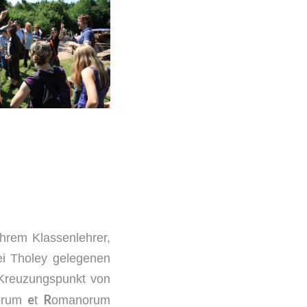
ihrem Klassenlehrer,
bei Tholey gelegenen
 Kreuzungspunkt von
e
R
rorum
t
omanorum