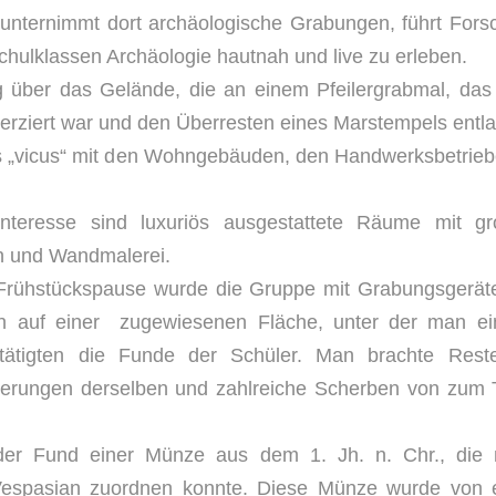
) unternimmt dort archäologische Grabungen, führt For
chulklassen Archäologie hautnah und live zu erleben.
 über das Gelände, die an einem Pfeilergrabmal, das 
verziert war und den Überresten eines Marstempels entlan
s „vicus“ mit den Wohngebäuden, den Handwerksbetrieb
nteresse sind luxuriös ausgestattete Räume mit g
 und Wandmalerei.
Frühstückspause wurde die Gruppe mit Grabungsgerät
 auf einer zugewiesenen Fläche, unter der man e
tätigten die Funde der Schüler. Man brachte Rest
kerungen derselben und zahlreiche Scherben von zum Te
 der Fund einer Münze aus dem 1. Jh. n. Chr., die
Vespasian zuordnen konnte. Diese Münze wurde von ei