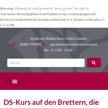
Warning
: Attempt to read property "post_parent" on null in
/var/www/vhosts/gsglebach.de/httpdocs/wp-content/plugins/jet-
blocks/includes/modules/breadcrumbs/cherry-x-breadcrumbs.php
on
line
1298
Straße der Weißen Rose | 66822 Lebach
06881 999890
gsg-lebach(at)schule(dot)saarland
Mo - Fr 7:00 - 15:00
DS-Kurs auf den Brettern, die