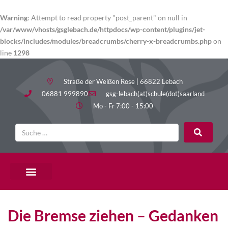
Warning
: Attempt to read property "post_parent" on null in
/var/www/vhosts/gsglebach.de/httpdocs/wp-content/plugins/jet-
blocks/includes/modules/breadcrumbs/cherry-x-breadcrumbs.php
on
line
1298
Straße der Weißen Rose | 66822 Lebach
06881 999890
gsg-lebach(at)schule(dot)saarland
Mo - Fr 7:00 - 15:00
Die Bremse ziehen – Gedanken