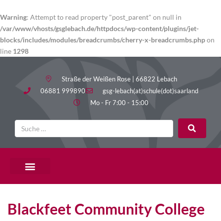
Warning
: Attempt to read property "post_parent" on null in
/var/www/vhosts/gsglebach.de/httpdocs/wp-content/plugins/jet-
blocks/includes/modules/breadcrumbs/cherry-x-breadcrumbs.php
on
line
1298
Straße der Weißen Rose | 66822 Lebach
06881 999890
gsg-lebach(at)schule(dot)saarland
Mo - Fr 7:00 - 15:00
Blackfeet Community College