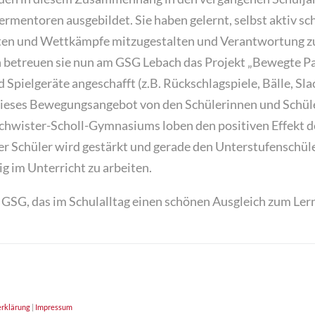
ermentoren ausgebildet. Sie haben gelernt, selbst aktiv sc
ten und Wettkämpfe mitzugestalten und Verantwortung 
 betreuen sie nun am GSG Lebach das Projekt „Bewegte Pau
d Spielgeräte angeschafft (z.B. Rückschlagspiele, Bälle, Slac
ses Bewegungsangebot von den Schülerinnen und Schüle
schwister-Scholl-Gymnasiums loben den positiven Effekt d
r Schüler wird gestärkt und gerade den Unterstufenschülern
ig im Unterricht zu arbeiten.
m GSG, das im Schulalltag einen schönen Ausgleich zum Lern
rklärung
|
Impressum