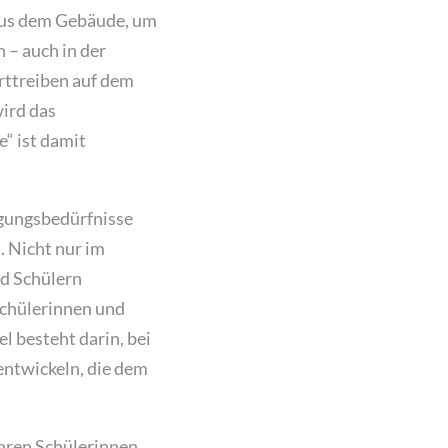
 aus dem Gebäude, um
 – auch in der
rttreiben auf dem
ird das
“ ist damit
wegungsbedürfnisse
. Nicht nur im
nd Schülern
chülerinnen und
l besteht darin, bei
entwickeln, die dem
hren Schülerinnen