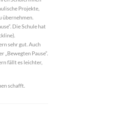
hulische Projekte,
zu übernehmen.
se“. Die Schule hat
kline).
rn sehr gut. Auch
er „Bewegten Pause“.
 fällt es leichter,
en schafft.