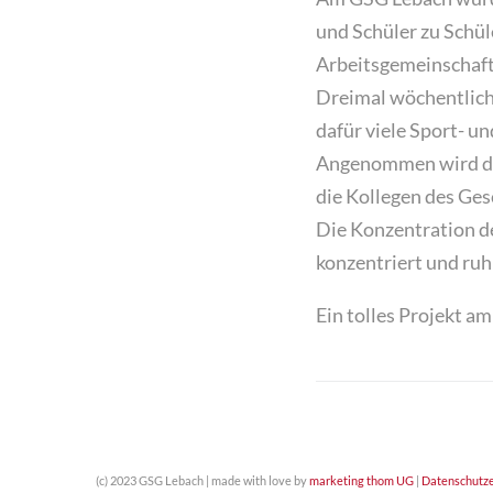
und Schüler zu Schül
Arbeitsgemeinschaf
Dreimal wöchentlich
dafür viele Sport- un
Angenommen wird die
die Kollegen des Ge
Die Konzentration de
konzentriert und ruh
Ein tolles Projekt a
(c) 2023 GSG Lebach | made with love by
marketing thom UG
|
Datenschutze