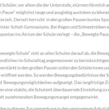
 Schüler, vor allem die der Unterstufe, stürmen förmlich
n Pause“ möglichst lange und ausgiebig austoben zu können
rzeit. Derzeit herrscht in den großen Pausen buntes Spo
ister-Scholl-Gymnasiums. Bei Regen und Schneetreiben w
ontan ins Atrium der Schule verlegt – die „Bewegte Pause
tbewegte Schule“ zielt an allen Schulen darauf ab, die Be
ndlichen im Schulalltag angemessener zu berücksichtigen
verstärkt in den großen Pausen sollen den Schülerinnen u
eröffnet werden. So werden Bewegungsbedürfnisse der S
d Bewegungsmöglichkeiten aufgezeigt. Das langfristige Zie
eine stabile, die Schulzeit überdauernde Einstellung zu 
chaft zunehmendem Bewegungsmangel entgegenwirkt.
en in diesem Zusammenhang in den vergangenen Schulja