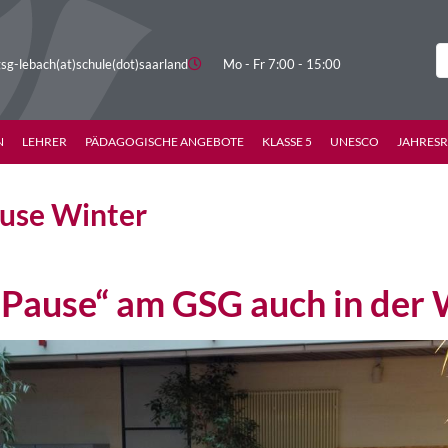
sg-lebach(at)schule(dot)saarland
Mo - Fr 7:00 - 15:00
N
LEHRER
PÄDAGOGISCHE ANGEBOTE
KLASSE 5
UNESCO
JAHRES
use Winter
Pause“ am GSG auch in der 