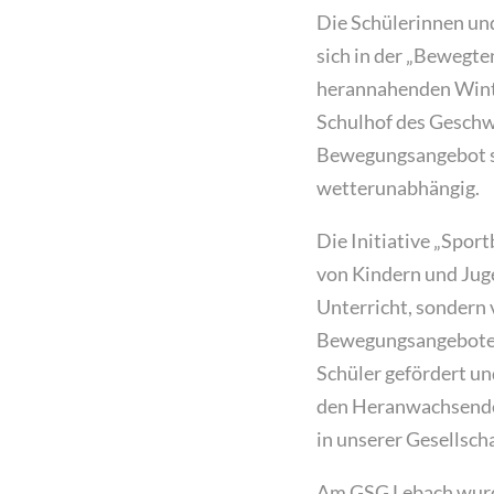
Die Schülerinnen und
sich in der „Bewegte
herannahenden Winte
Schulhof des Geschw
Bewegungsangebot sp
wetterunabhängig.
Die Initiative „Spor
von Kindern und Juge
Unterricht, sondern 
Bewegungsangebote 
Schüler gefördert un
den Heranwachsenden 
in unserer Gesells
Am GSG Lebach wurd